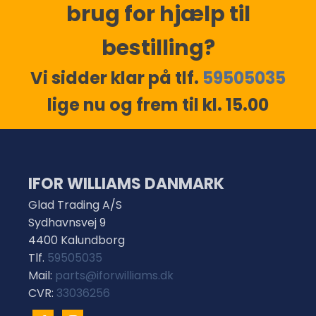
brug for hjælp til
bestilling?
Vi sidder klar på tlf.
59505035
lige nu og frem til kl. 15.00
IFOR WILLIAMS DANMARK
Glad Trading A/S
Sydhavnsvej 9
4400 Kalundborg
Tlf.
59505035
Mail:
parts@iforwilliams.dk
CVR:
33036256