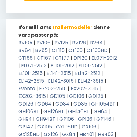
Ifor Williams
trailermodeller
denne
vare passer på:
BV105
|
BV106
|
BV125
|
BV126
|
BV64
|
BV84
|
BV85
|
CT115
|
CT136
|
CT136HD
|
CT166
|
CT167
|
CT177
|
DP120
|
EL071-2012
|
EL071-2512
|
EL101-2012
|
EL101-2512
|
EL101-2515
|
EL141-2515
|
EL142-2512
|
EL142-2515
|
EL142-3015
|
EL142-3615
|
Eventa
|
EX202-2515
|
EX202-3015
|
EX202-3615
|
GD105
|
GD106
|
GD125
|
GD126
|
GD64
|
GD84
|
GD85
|
GH1054BT
|
GH106BT
|
GH126BT
|
GH146BT
|
GH64
|
GH94
|
GH94BT
|
GP106
|
GP126
|
GP146
|
GP147
|
GX105
|
GX105HD
|
GX106
|
GX125HD
|
GX126
|
GX84
|
HB401
|
HB403
|