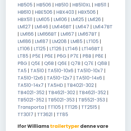
HB505
|
HB506
|
HB510
|
HB510XL
|
HB511
|
HB610
|
HBE506
|
HBX403
|
HBX506
|
HBX511
|
LM105
|
LM106
|
LM125
|
LM126
|
LM127
|
LM146
|
LM146BT
|
LM147
|
LM147BT
|
LM166
|
LM166BT
|
LM167
|
LM167BT
|
LM186
|
LM187
|
LM208
|
LM85
|
LT105
|
LT106
|
LT125
|
LT126
|
LT146
|
LT146BT
|
LT85
|
P5E
|
P6E
|
P6G
|
P7E
|
P8B
|
P8E
|
P8G
|
Q5E
|
Q6B
|
Q6E
|
Q7B
|
Q7E
|
Q8B
|
TA5
|
TA510
|
TA510-10x6
|
TA510-10x7
|
TA510-12x6
|
TA510-12x7
|
TA510-14x6
|
TA510-14x7
|
TA5HD
|
TB4021-302
|
TB4021-352
|
TB4621-302
|
TB4621-352
|
TB5021-352
|
TB5021-353
|
TB5521-353
|
Transporta
|
TT105
|
TT126
|
TT2515
|
TT3017
|
TT3621
|
TT85
Ifor Williams
trailertyper
denne vare