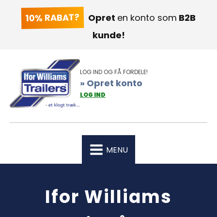
10% RABAT?
Opret
en konto som
B2B
kunde!
LOG IND OG FÅ FORDELE!
» Opret konto
LOG IND
MENU
Ifor Williams