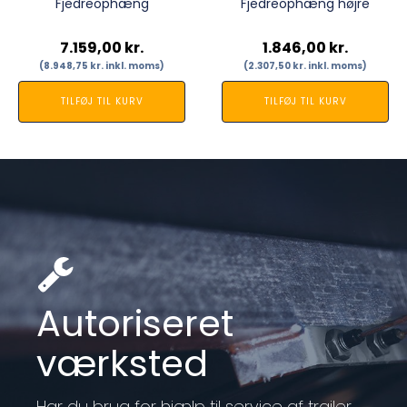
Fjedreophæng
Fjedreophæng højre
7.159,00
kr.
1.846,00
kr.
(
8.948,75
kr.
inkl. moms)
(
2.307,50
kr.
inkl. moms)
TILFØJ TIL KURV
TILFØJ TIL KURV
Autoriseret
værksted
Har du brug for hjælp til service af trailer,