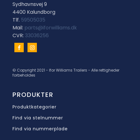
Sydhavnsvej 9
4400 Kalundborg
Tlf.
59505035
Mail:
parts@iforwilliams.dk
CVR:
33036256
© Copyright 2021 - Ifor Williams Trailers - Alle rettigheder
forbeholdes
PRODUKTER
Produktkategorier
Find via stelnummer
Find via nummerplade