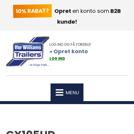
10% RABAT?
Opret
en konto som
B2B
kunde!
LOG IND OG FÅ FORDELE!
» Opret konto
LOG IND
MENU