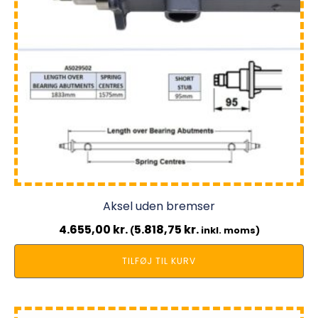
Aksel uden bremser
4.655,00
kr.
5.818,75
kr.
(
inkl. moms)
TILFØJ TIL KURV