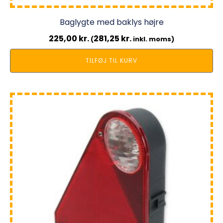
Baglygte med baklys højre
225,00
kr.
281,25
kr.
(
inkl. moms)
TILFØJ TIL KURV