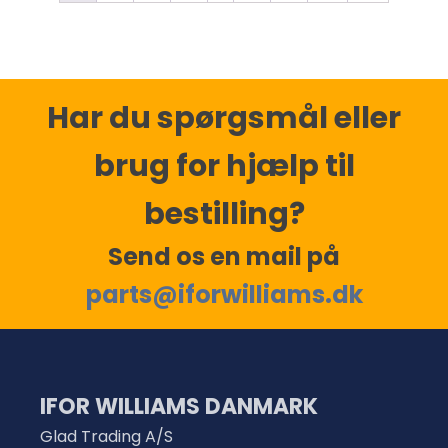
Har du spørgsmål eller
brug for hjælp til
bestilling?
Send os en mail på
parts@iforwilliams.dk
IFOR WILLIAMS DANMARK
Glad Trading A/S