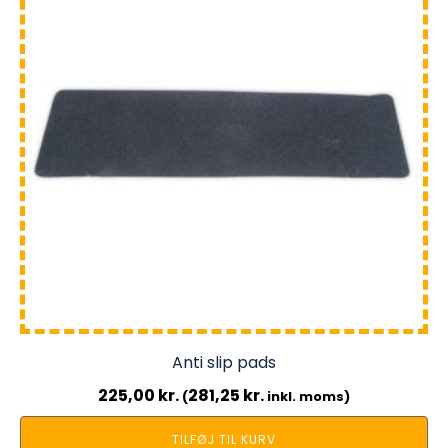
Anti slip pads
225,00
kr.
281,25
kr.
(
inkl. moms)
TILFØJ TIL KURV