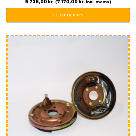
5.736,00
kr.
7.170,00
kr.
(
inkl. moms)
TILFØJ TIL KURV