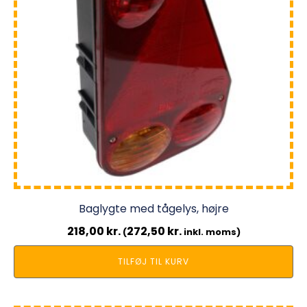
Baglygte med tågelys, højre
218,00
kr.
272,50
kr.
(
inkl. moms)
TILFØJ TIL KURV