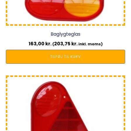
Baglygteglas
163,00
kr.
203,75
kr.
(
inkl. moms)
TILFØJ TIL KURV