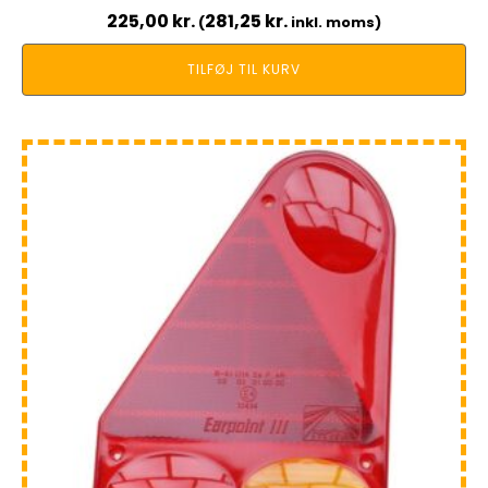
225,00
kr.
281,25
kr.
(
inkl. moms)
TILFØJ TIL KURV