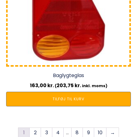
Baglygteglas
163,00
kr.
203,75
kr.
(
inkl. moms)
TILFØJ TIL KURV
1
2
3
4
…
8
9
10
→