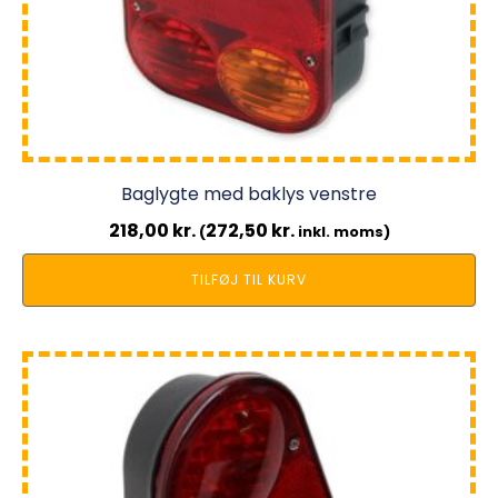
Baglygte med baklys venstre
218,00
kr.
272,50
kr.
(
inkl. moms)
TILFØJ TIL KURV