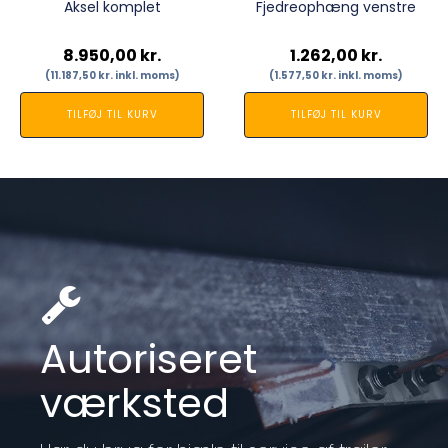
Aksel komplet
Fjedreophæng venstre
8.950,00
kr.
1.262,00
kr.
(
11.187,50
kr.
inkl. moms)
(
1.577,50
kr.
inkl. moms)
TILFØJ TIL KURV
TILFØJ TIL KURV
Autoriseret
værksted