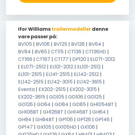
Ifor Williams
trailermodeller
denne
vare passer på:
BV105
|
BV106
|
BV125
|
BV126
|
BV64
|
BV84
|
BV85
|
CT115
|
CT136
|
CT136HD
|
CT166
|
CT167
|
CT177
|
DP120
|
EL071-2012
|
EL071-2512
|
EL101-2012
|
EL101-2512
|
EL101-2515
|
EL141-2515
|
EL142-2512
|
EL142-2515
|
EL142-3015
|
EL142-3615
|
Eventa
|
EX202-2515
|
EX202-3015
|
EX202-3615
|
GD105
|
GD106
|
GD125
|
GD126
|
GD64
|
GD84
|
GD85
|
GH1054BT
|
GH106BT
|
GH126BT
|
GH146BT
|
GH64
|
GH94
|
GH94BT
|
GP106
|
GP126
|
GP146
|
GP147
|
GX105
|
GX105HD
|
GX106
|
GX125HD
|
GX126
|
GX84
|
HB401
|
HB403
|