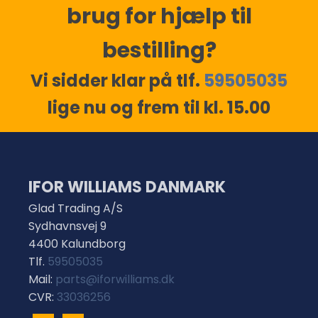
brug for hjælp til
bestilling?
Vi sidder klar på tlf.
59505035
lige nu og frem til kl. 15.00
IFOR WILLIAMS DANMARK
Glad Trading A/S
Sydhavnsvej 9
4400 Kalundborg
Tlf.
59505035
Mail:
parts@iforwilliams.dk
CVR:
33036256