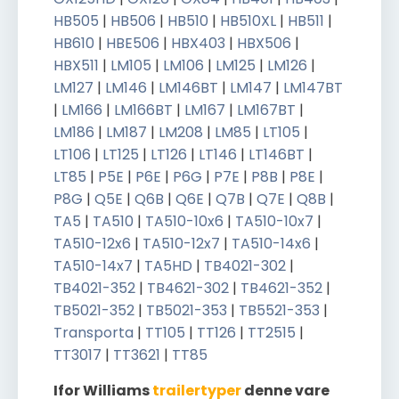
HB505
|
HB506
|
HB510
|
HB510XL
|
HB511
|
HB610
|
HBE506
|
HBX403
|
HBX506
|
HBX511
|
LM105
|
LM106
|
LM125
|
LM126
|
LM127
|
LM146
|
LM146BT
|
LM147
|
LM147BT
|
LM166
|
LM166BT
|
LM167
|
LM167BT
|
LM186
|
LM187
|
LM208
|
LM85
|
LT105
|
LT106
|
LT125
|
LT126
|
LT146
|
LT146BT
|
LT85
|
P5E
|
P6E
|
P6G
|
P7E
|
P8B
|
P8E
|
P8G
|
Q5E
|
Q6B
|
Q6E
|
Q7B
|
Q7E
|
Q8B
|
TA5
|
TA510
|
TA510-10x6
|
TA510-10x7
|
TA510-12x6
|
TA510-12x7
|
TA510-14x6
|
TA510-14x7
|
TA5HD
|
TB4021-302
|
TB4021-352
|
TB4621-302
|
TB4621-352
|
TB5021-352
|
TB5021-353
|
TB5521-353
|
Transporta
|
TT105
|
TT126
|
TT2515
|
TT3017
|
TT3621
|
TT85
Ifor Williams
trailertyper
denne vare