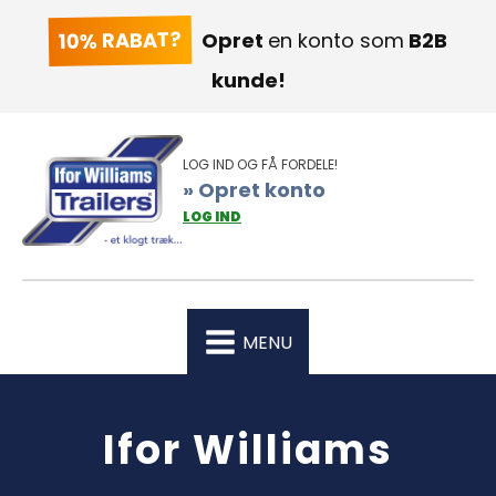
10% RABAT?
Opret
en konto som
B2B
kunde!
LOG IND OG FÅ FORDELE!
» Opret konto
LOG IND
MENU
Ifor Williams