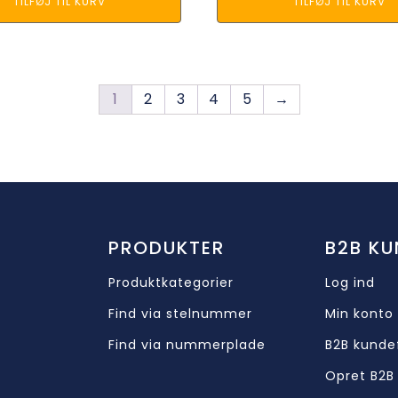
TILFØJ TIL KURV
TILFØJ TIL KURV
1
2
3
4
5
→
PRODUKTER
B2B KU
Produktkategorier
Log ind
Find via stelnummer
Min konto
Find via nummerplade
B2B kunde
Opret B2B