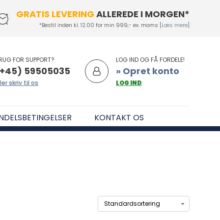
GRATIS LEVERING
ALLEREDE I MORGEN*
*Bestil inden kl. 12.00 for min 999,- ex. moms [
Læs mere
]
RUG FOR SUPPORT?
LOG IND OG FÅ FORDELE!
+45) 59505035
» Opret konto
ler skriv til os
LOG IND
NDELSBETINGELSER
KONTAKT OS