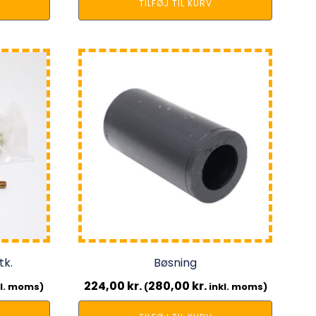
TILFØJ TIL KURV
tk.
Bøsning
224,00
kr.
280,00
kr.
l. moms)
(
inkl. moms)