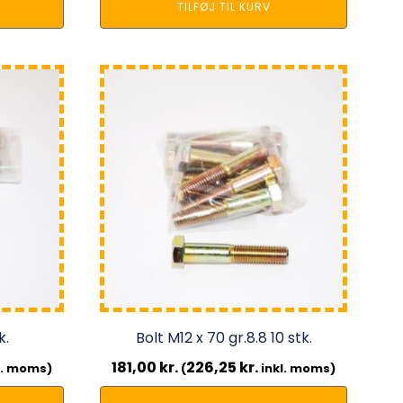
TILFØJ TIL KURV
k.
Bolt M12 x 70 gr.8.8 10 stk.
181,00
kr.
226,25
kr.
l. moms)
(
inkl. moms)