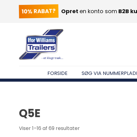
10% RABAT?
Opret
en konto som
B2B k
FORSIDE
SØG VIA NUMMERPLAD
Q5E
Viser 1–16 af 69 resultater