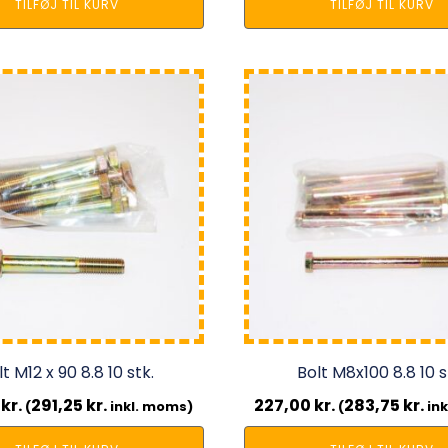
TILFØJ TIL KURV
TILFØJ TIL KURV
t M12 x 90 8.8 10 stk.
Bolt M8x100 8.8 10 s
0
kr.
291,25
kr.
227,00
kr.
283,75
kr.
(
inkl. moms)
(
ink