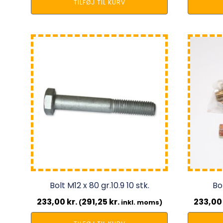
TILFØJ TIL KURV
Bolt M12 x 80 gr.10.9 10 stk.
Bol
233,00
kr.
291,25
kr.
233,0
(
inkl. moms)