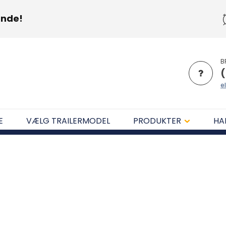
unde!
B
(
el
E
VÆLG TRAILERMODEL
PRODUKTER
HA