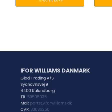
TILFØJ TIL KURV
IFOR WILLIAMS DANMARK
Glad Trading A/S
Sydhavnsvej 9
4400 Kalundborg
Tlf.
59505035
Mail:
parts@iforwilliams.dk
CVR:
33036256