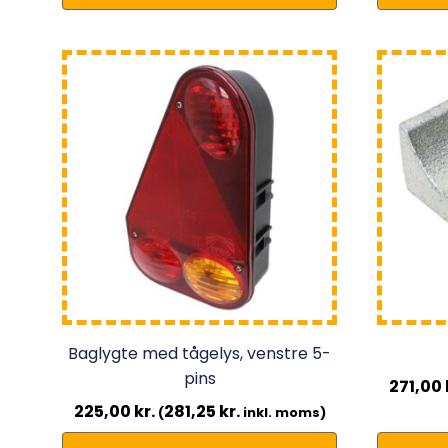
Baglygte med tågelys, venstre 5-
pins
271,00
225,00
kr.
281,25
kr.
(
inkl. moms)