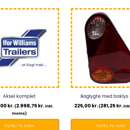
Aksel komplet
Baglygte med baklys 
,00
kr.
2.998,75
kr.
225,00
kr.
281,25
kr.
(
inkl.
(
ink
moms)
TILFØJ TIL KURV
TILFØJ TIL KURV