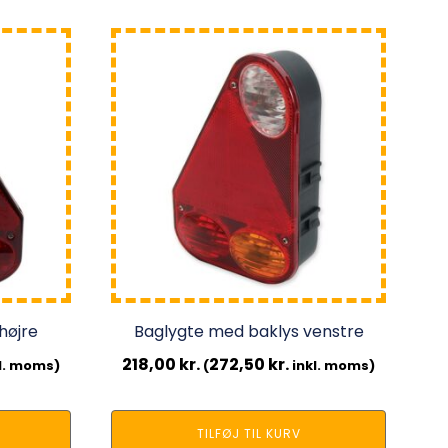
højre
Baglygte med baklys venstre
218,00
kr.
272,50
kr.
l. moms)
(
inkl. moms)
TILFØJ TIL KURV