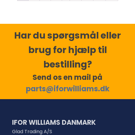
Har du spørgsmål eller
brug for hjælp til
bestilling?
Send os en mail på
parts@iforwilliams.dk
IFOR WILLIAMS DANMARK
Glad Trading A/S