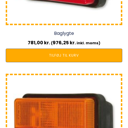
Baglygte
781,00
kr.
976,25
kr.
(
inkl. moms)
TILFØJ TIL KURV