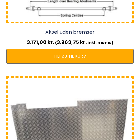
Aksel uden bremser
3.171,00
kr.
3.963,75
kr.
(
inkl. moms)
TILFØJ TIL KURV