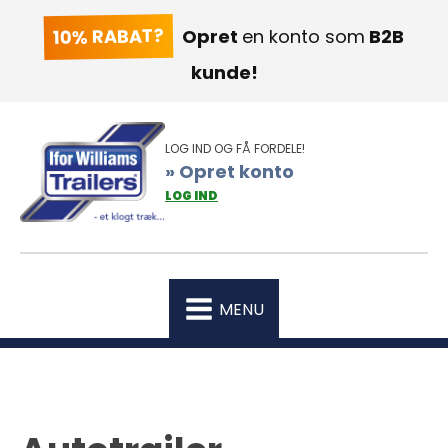
10% RABAT?
Opret
en konto som
B2B
kunde!
LOG IND OG FÅ FORDELE!
» Opret konto
LOG IND
MENU