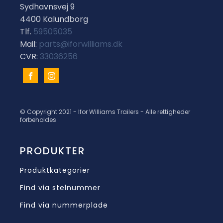
Sydhavnsvej 9
4400 Kalundborg
Tlf.
59505035
Mail:
parts@iforwilliams.dk
CVR:
33036256
© Copyright 2021 - Ifor Williams Trailers - Alle rettigheder
forbeholdes
PRODUKTER
Produktkategorier
Find via stelnummer
Find via nummerplade