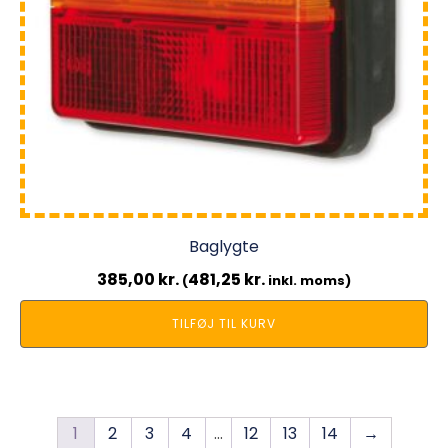
Baglygte
385,00
kr.
481,25
kr.
(
inkl. moms)
TILFØJ TIL KURV
1
2
3
4
…
12
13
14
→