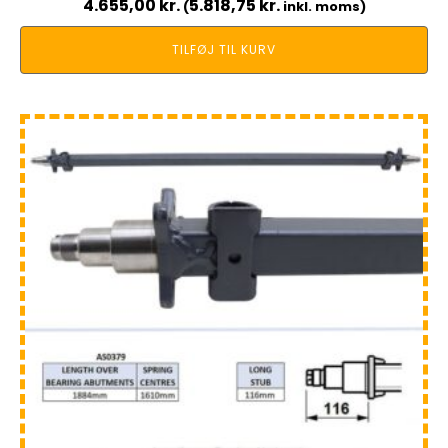
4.655,00
kr.
5.818,75
kr.
(
inkl. moms)
TILFØJ TIL KURV