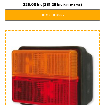
225,00
kr.
281,25
kr.
(
inkl. moms)
TILFØJ TIL KURV