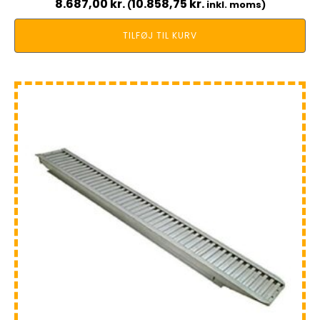
8.687,00
kr.
10.858,75
kr.
(
inkl. moms)
TILFØJ TIL KURV