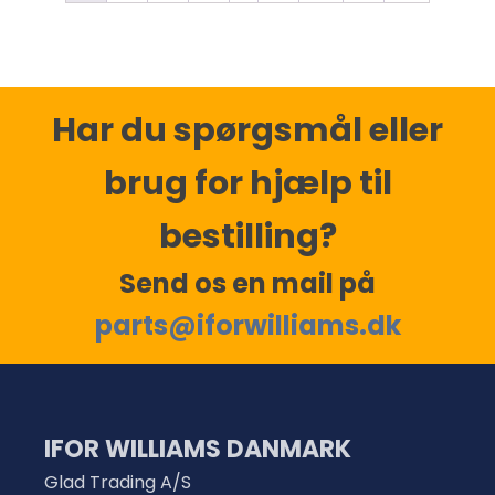
Har du spørgsmål eller
brug for hjælp til
bestilling?
Send os en mail på
parts@iforwilliams.dk
IFOR WILLIAMS DANMARK
Glad Trading A/S