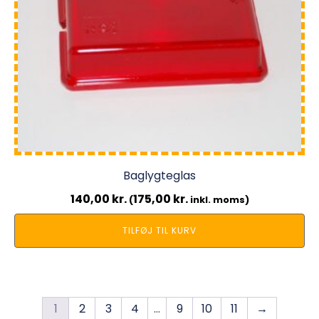
Baglygteglas
140,00
kr.
175,00
kr.
(
inkl. moms)
TILFØJ TIL KURV
1
2
3
4
…
9
10
11
→