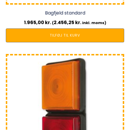
Bagfjeld standard
1.965,00
kr.
2.456,25
kr.
(
inkl. moms)
TILFØJ TIL KURV