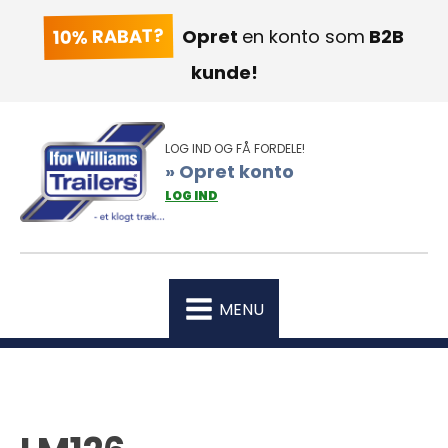
10% RABAT?
Opret
en konto som
B2B
kunde!
LOG IND OG FÅ FORDELE!
» Opret konto
LOG IND
MENU