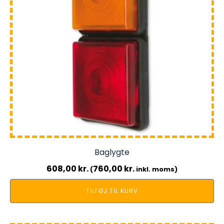
Baglygte
608,00
kr.
760,00
kr.
(
inkl. moms)
TILFØJ TIL KURV