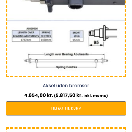
Aksel uden bremser
4.654,00
kr.
5.817,50
kr.
(
inkl. moms)
TILFØJ TIL KURV