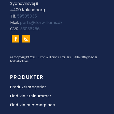
Sydhavnsvej 9
4400 Kalundborg
Tlf.
59505035
Mail:
parts@iforwilliams.dk
CVR:
33036256
© Copyright 2021 - Ifor Williams Trailers - Alle rettigheder
forbeholdes
PRODUKTER
Produktkategorier
Find via stelnummer
Find via nummerplade