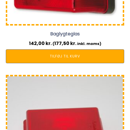
Baglygteglas
142,00
kr.
177,50
kr.
(
inkl. moms)
TILFØJ TIL KURV