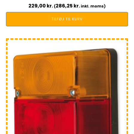
229,00
kr.
286,25
kr.
(
inkl. moms)
TILFØJ TIL KURV