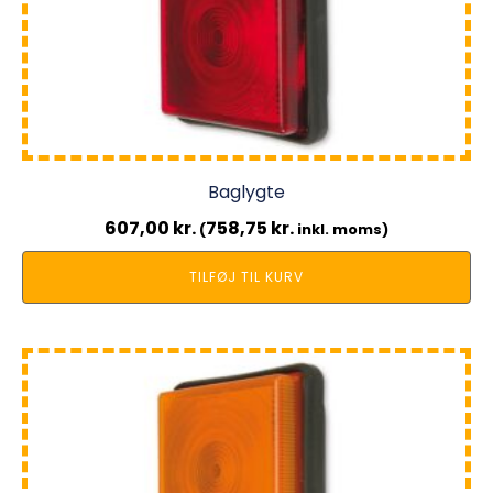
Baglygte
607,00
kr.
758,75
kr.
(
inkl. moms)
TILFØJ TIL KURV