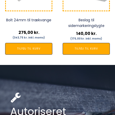
Bolt 24mm til trækvange
Beslag til
sidemarkeringslygte
275,00
kr.
140,00
kr.
(
343,75
kr.
inkl. moms)
(
175,00
kr.
inkl. moms)
TILFØJ TIL KURV
TILFØJ TIL KURV
Autoriseret