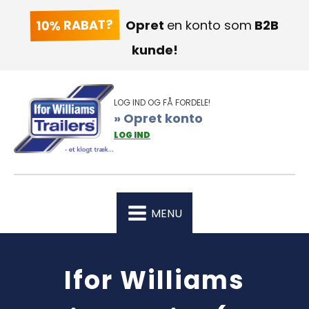
10% RABAT?
Opret
en konto som
B2B
kunde!
LOG IND OG FÅ FORDELE!
» Opret konto
LOG IND
MENU
Ifor Williams