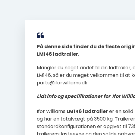
På denne side finder du de fleste origi
LM146
ladtrailer
.
Mangler du noget andet til din
ladtrailer
,
LM146
, så er du meget velkommen til at k
parts@iforwilliams.dk
Lidt info og specifikationer for Ifor Wil
Ifor Williams
LM146
ladtrailer
er en solid 
og har en totalvægt på 3500 kg. Trailer
standardkonfigurationen er opgivet til 735 
trailerens lasteevne og den solide opbygn