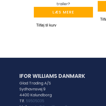
trailer?
LÆS MERE
Tilf
Tilføj til kurv
IFOR WILLIAMS DANMARK
Glad Trading A/S
Sydhavnsvej 9
4400 Kalundborg
Tlf.
59505035