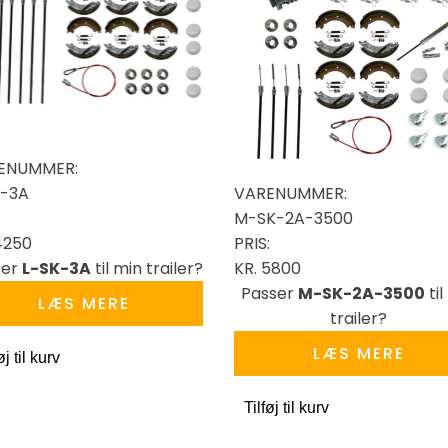
ENUMMER:
K-3A
VARENUMMER:
:
M-SK-2A-3500
4250
PRIS:
ser
L-SK-3A
til min trailer?
KR.
5800
Passer
M-SK-2A-3500
til
LÆS MERE
trailer?
LÆS MERE
øj til kurv
Tilføj til kurv