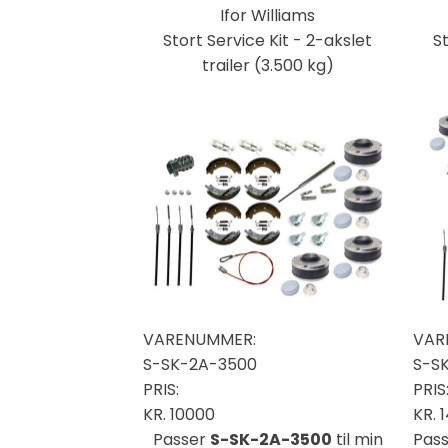
Ifor Williams
Stort Service Kit - 2-akslet
St
trailer (3.500 kg)
VARENUMMER:
VAR
S-SK-2A-3500
S-S
PRIS:
PRIS
KR.
10000
KR.
Passer
S-SK-2A-3500
til min
Pas