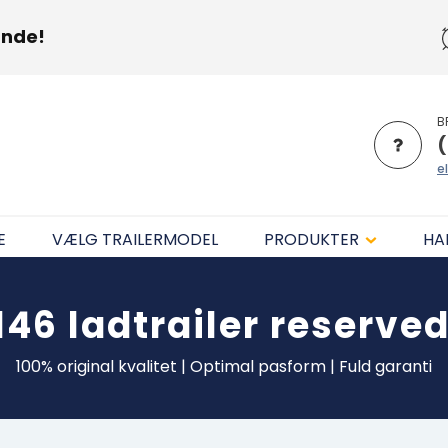
unde!
B
(
el
E
VÆLG TRAILERMODEL
PRODUKTER
HA
146
ladtrailer
reserved
100% original kvalitet | Optimal pasform | Fuld garanti