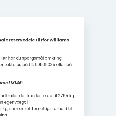
nale reservedele til Ifor Williams
 eller har du spørgsmål omkring
ontakte os på tlf. 59505035 eller på
liams
LM146
:
ladtrailer der kan laste op til 2765 kg
ens egenvægt i
kg, som er ret fornuftig i forhold til
ing.