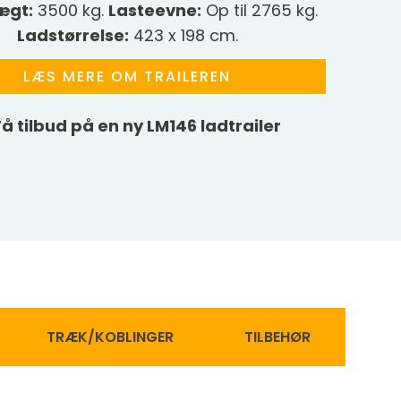
ægt:
3500 kg.
Lasteevne:
Op til 2765 kg.
Ladstørrelse:
423 x 198 cm.
LÆS MERE OM TRAILEREN
å tilbud på en ny
LM146
ladtrailer
TRÆK/KOBLINGER
TILBEHØR