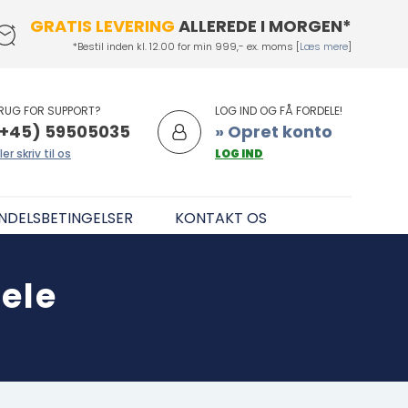
GRATIS LEVERING
ALLEREDE I MORGEN*
*Bestil inden kl. 12.00 for min 999,- ex. moms [
Læs mere
]
RUG FOR SUPPORT?
LOG IND OG FÅ FORDELE!
+45) 59505035
» Opret konto
ler skriv til os
LOG IND
NDELSBETINGELSER
KONTAKT OS
ele