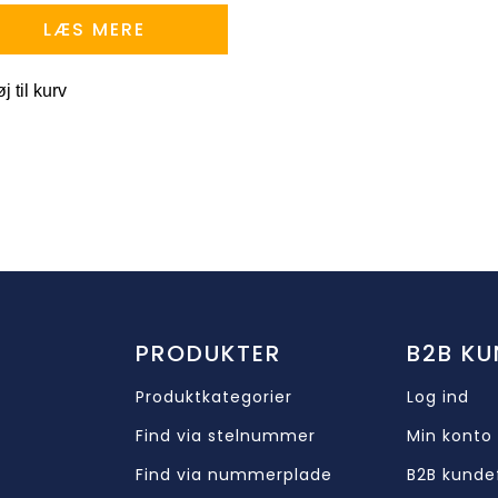
LÆS MERE
øj til kurv
PRODUKTER
B2B KU
Produktkategorier
Log ind
Find via stelnummer
Min konto
Find via nummerplade
B2B kunde