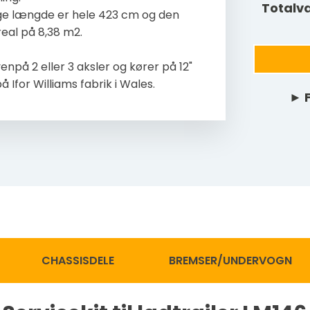
Totalv
dige længde er hele 423 cm og den
real på 8,38 m2.
enpå 2 eller 3 aksler og kører på 12"
 Ifor Williams fabrik i Wales.
► F
CHASSISDELE
BREMSER/UNDERVOGN