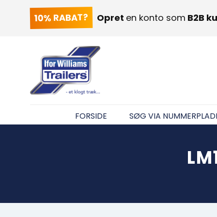
10% RABAT?
Opret
en konto som
B2B k
FORSIDE
SØG VIA NUMMERPLAD
LM