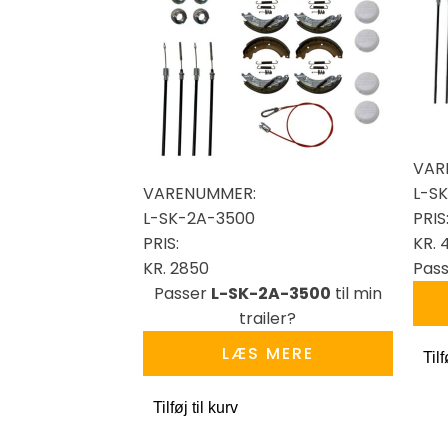
VAR
VARENUMMER:
L-S
L-SK-2A-3500
PRIS
PRIS:
KR.
KR.
2850
Pas
Passer
L-SK-2A-3500
til min
trailer?
LÆS MERE
Tilf
Tilføj til kurv