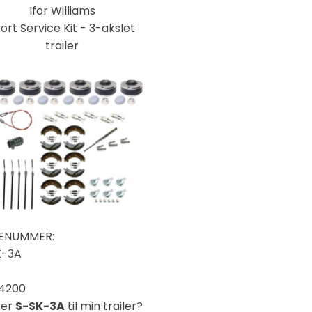
Ifor Williams
ort Service Kit - 3-akslet
trailer
ENUMMER:
K-3A
:
14200
ser
S-SK-3A
til min trailer?