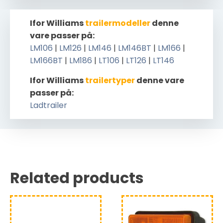
Ifor Williams
trailermodeller
denne
vare passer på:
LM106
|
LM126
|
LM146
|
LM146BT
|
LM166
|
LM166BT
|
LM186
|
LT106
|
LT126
|
LT146
Ifor Williams
trailertyper
denne vare
passer på:
Ladtrailer
Related products