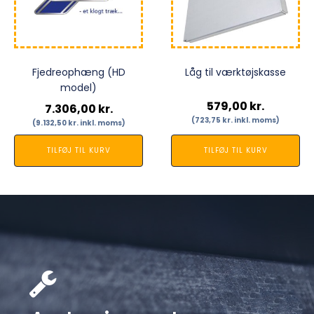
Fjedreophæng (HD
Låg til værktøjskasse
model)
579,00
kr.
7.306,00
kr.
(
723,75
kr.
inkl. moms)
(
9.132,50
kr.
inkl. moms)
TILFØJ TIL KURV
TILFØJ TIL KURV