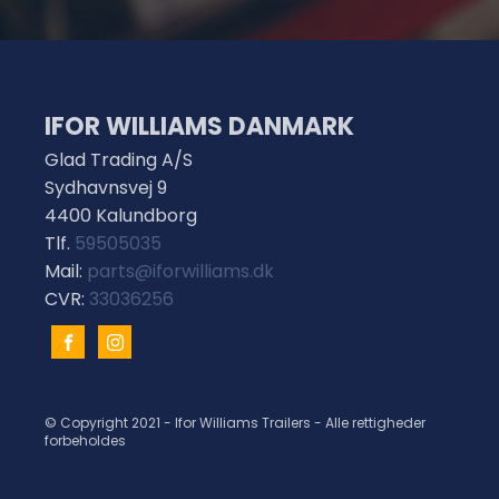
IFOR WILLIAMS DANMARK
Glad Trading A/S
Sydhavnsvej 9
4400 Kalundborg
Tlf.
59505035
Mail:
parts@iforwilliams.dk
CVR:
33036256
© Copyright 2021 - Ifor Williams Trailers - Alle rettigheder
forbeholdes