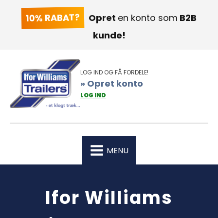
10% RABAT?
Opret
en konto som
B2B
kunde!
LOG IND OG FÅ FORDELE!
» Opret konto
LOG IND
MENU
Ifor Williams