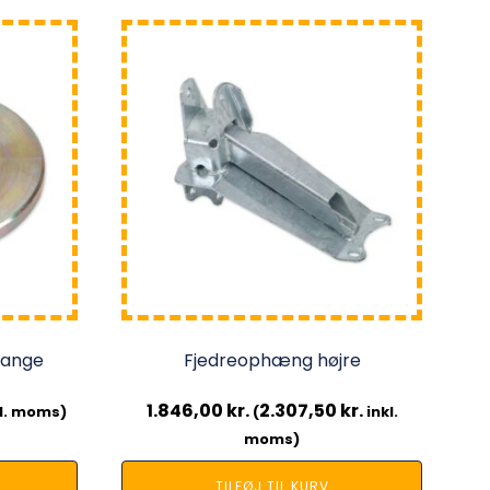
kvange
Fjedreophæng højre
1.846,00
kr.
2.307,50
kr.
l. moms)
(
inkl.
moms)
TILFØJ TIL KURV