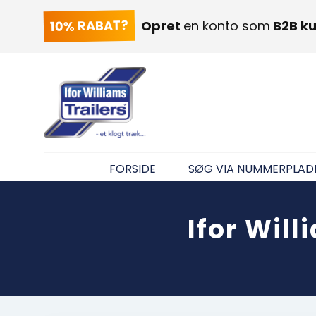
10% RABAT?
Opret
en konto som
B2B k
FORSIDE
SØG VIA NUMMERPLAD
Ifor Wil