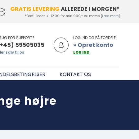
GRATIS LEVERING
ALLEREDE I MORGEN*
*Bestil inden kl. 12.00 for min 999,- ex. moms [
Læs mere
]
RUG FOR SUPPORT?
LOG IND OG FÅ FORDELE!
+45) 59505035
» Opret konto
ler skriv til os
LOG IND
NDELSBETINGELSER
KONTAKT OS
nge højre