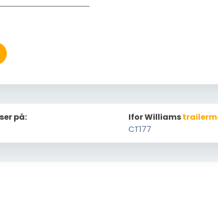
ser på:
Ifor Williams
trailerm
CT177