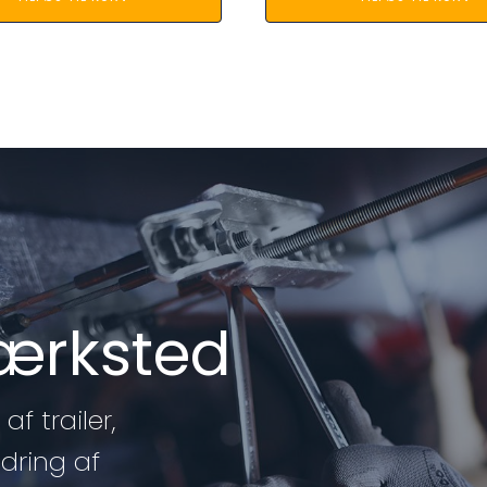
værksted
af trailer,
edring af