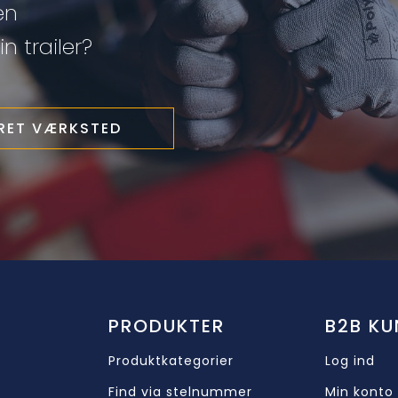
en
n trailer?
ERET VÆRKSTED
PRODUKTER
B2B KU
Produktkategorier
Log ind
Find via stelnummer
Min konto