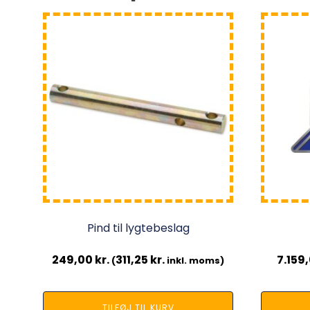
Pind til lygtebeslag
249,00
kr.
311,25
kr.
7.159
(
inkl. moms)
TILFØJ TIL KURV