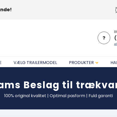
unde!
B
(
el
E
VÆLG TRAILERMODEL
PRODUKTER
HA
liams
Beslag til trækva
100% original kvalitet | Optimal pasform | Fuld garanti