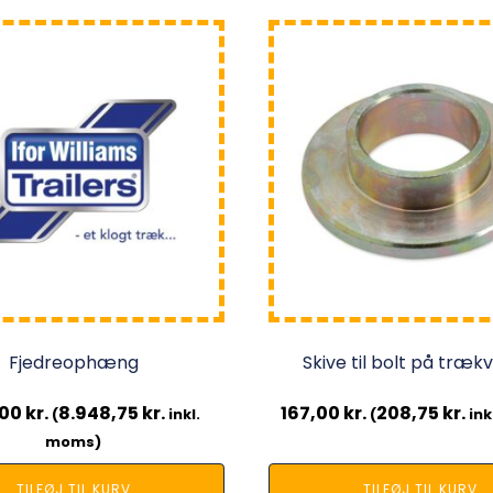
Fjedreophæng
Skive til bolt på træ
,00
kr.
8.948,75
kr.
167,00
kr.
208,75
kr.
(
inkl.
(
ink
moms)
TILFØJ TIL KURV
TILFØJ TIL KURV