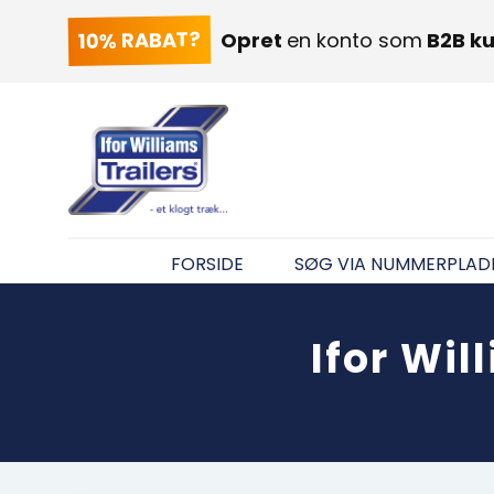
10% RABAT?
Opret
en konto som
B2B k
FORSIDE
SØG VIA NUMMERPLAD
Ifor Wi