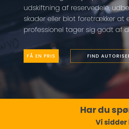
udskiftning af reservedele, udb
skader eller blot foretrækker at 
professionel tager sig godt af di
FÅ EN PRIS
FIND AUTORIS
Har du spør
Vi sidder 