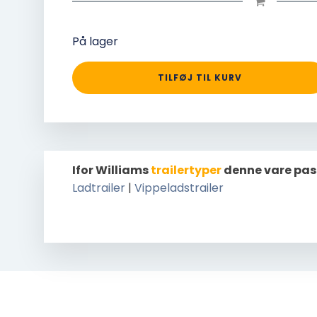
På lager
TILFØJ TIL KURV
Ifor Williams
trailertyper
denne vare pas
Ladtrailer
|
Vippeladstrailer