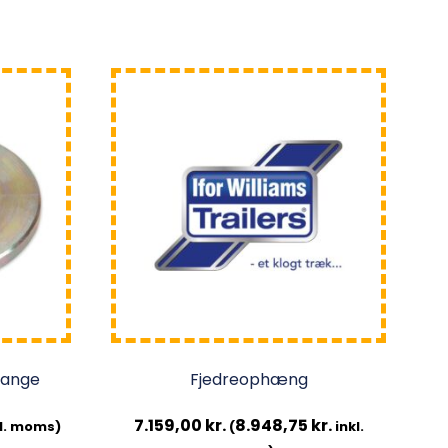
kvange
Fjedreophæng
7.159,00
kr.
8.948,75
kr.
l. moms)
(
inkl.