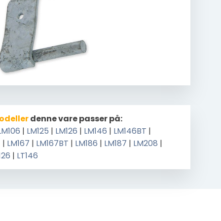
odeller
denne vare passer på:
LM106
|
LM125
|
LM126
|
LM146
|
LM146BT
|
T
|
LM167
|
LM167BT
|
LM186
|
LM187
|
LM208
|
126
|
LT146