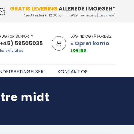
GRATIS LEVERING
ALLEREDE I MORGEN*
*Bestil inden kl. 12.00 for min 999,- ex. moms [
Læs mere
]
RUG FOR SUPPORT?
LOG IND OG FÅ FORDELE!
+45) 59505035
» Opret konto
ler skriv til os
LOG IND
NDELSBETINGELSER
KONTAKT OS
tre midt