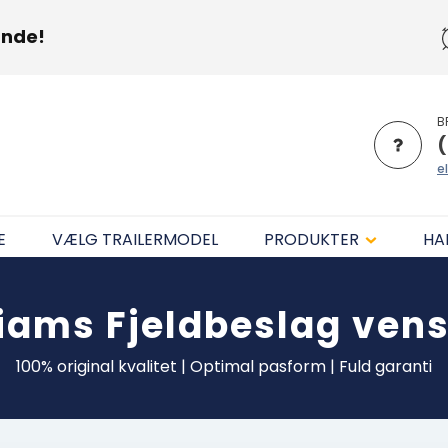
unde!
B
(
el
E
VÆLG TRAILERMODEL
PRODUKTER
HA
lliams
Fjeldbeslag vens
100% original kvalitet | Optimal pasform | Fuld garanti