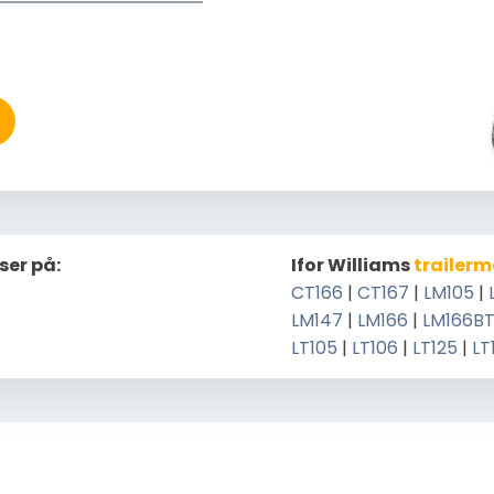
ser på:
Ifor Williams
trailerm
CT166
|
CT167
|
LM105
|
LM147
|
LM166
|
LM166B
LT105
|
LT106
|
LT125
|
LT