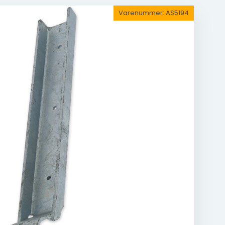
Varenummer:
AS5194