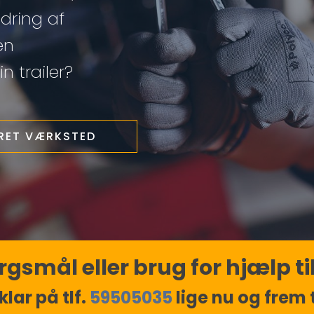
edring af
en
n trailer?
ERET VÆRKSTED
gsmål eller brug for hjælp til
klar på tlf.
59505035
lige nu og frem ti