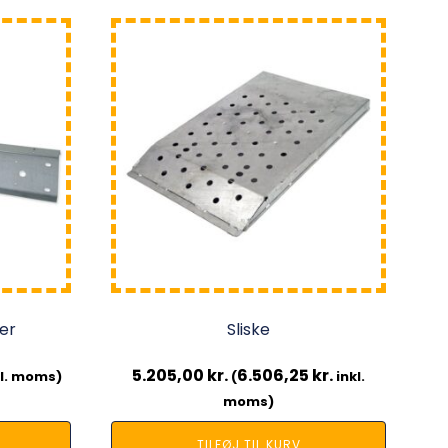
er
Sliske
5.205,00
kr.
6.506,25
kr.
l. moms)
(
inkl.
moms)
TILFØJ TIL KURV