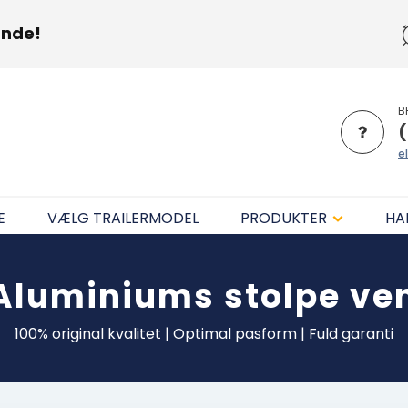
unde!
B
(
el
E
VÆLG TRAILERMODEL
PRODUKTER
HA
Aluminiums stolpe ven
100% original kvalitet | Optimal pasform | Fuld garanti