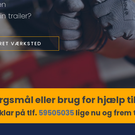
en
n trailer?
ERET VÆRKSTED
gsmål eller brug for hjælp til
klar på tlf.
59505035
lige nu og frem ti