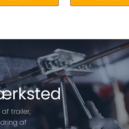
værksted
af trailer,
edring af