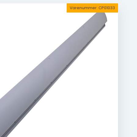
Varenummer:
CP01033