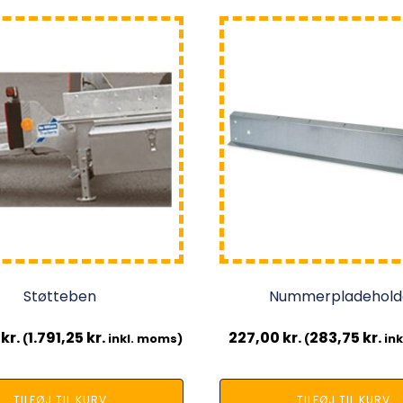
Støtteben
Nummerpladehold
0
kr.
1.791,25
kr.
227,00
kr.
283,75
kr.
(
inkl. moms)
(
ink
TILFØJ TIL KURV
TILFØJ TIL KURV