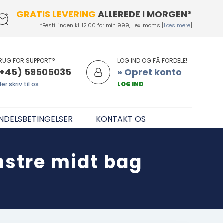
GRATIS LEVERING
ALLEREDE I MORGEN*
*Bestil inden kl. 12.00 for min 999,- ex. moms [
Læs mere
]
RUG FOR SUPPORT?
LOG IND OG FÅ FORDELE!
+45) 59505035
» Opret konto
ler skriv til os
LOG IND
NDELSBETINGELSER
KONTAKT OS
stre midt bag