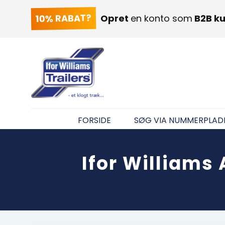
10% RABAT?
Opret
en konto som
B2B k
FORSIDE
SØG VIA NUMMERPLAD
Ifor Williams