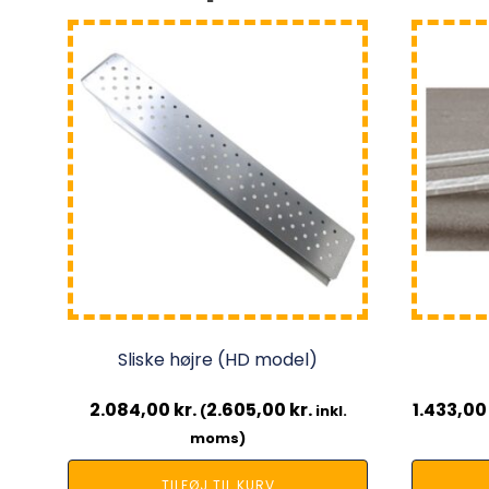
Sliske højre (HD model)
2.084,00
kr.
2.605,00
kr.
1.433,0
(
inkl.
moms)
TILFØJ TIL KURV