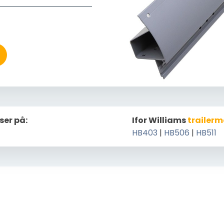
ser på:
Ifor Williams
trailerm
HB403
|
HB506
|
HB511