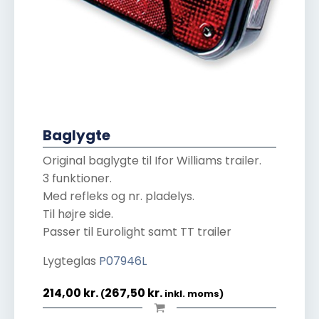
Baglygte
Original baglygte til Ifor Williams trailer.
3 funktioner.
Med refleks og nr. pladelys.
Til højre side.
Passer til Eurolight samt TT trailer
Lygteglas
P07946L
214,00
kr.
267,50
kr.
(
inkl. moms)