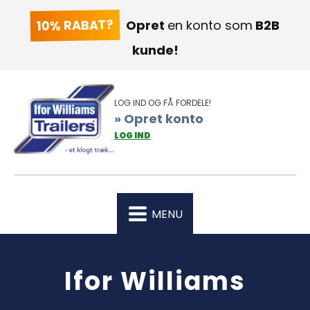
10% RABAT?
Opret
en konto som
B2B
kunde!
LOG IND OG FÅ FORDELE!
» Opret konto
LOG IND
MENU
Ifor Williams