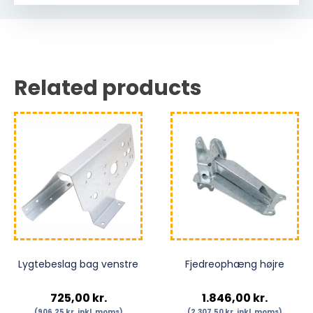
Related products
Lygtebeslag bag venstre
Fjedreophæng højre
725,00
kr.
1.846,00
kr.
(
906,25
kr.
inkl. moms)
(
2.307,50
kr.
inkl. moms)