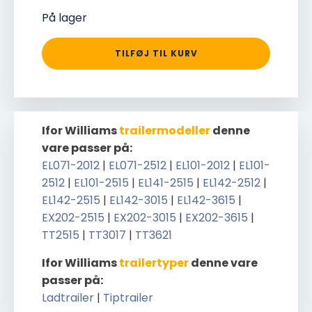
På lager
TILFØJ TIL KURV
Ifor Williams
trailermodeller
denne
vare passer på:
EL071-2012
|
EL071-2512
|
EL101-2012
|
EL101-
2512
|
EL101-2515
|
EL141-2515
|
EL142-2512
|
EL142-2515
|
EL142-3015
|
EL142-3615
|
EX202-2515
|
EX202-3015
|
EX202-3615
|
TT2515
|
TT3017
|
TT3621
Ifor Williams
trailertyper
denne vare
passer på:
Ladtrailer
|
Tiptrailer