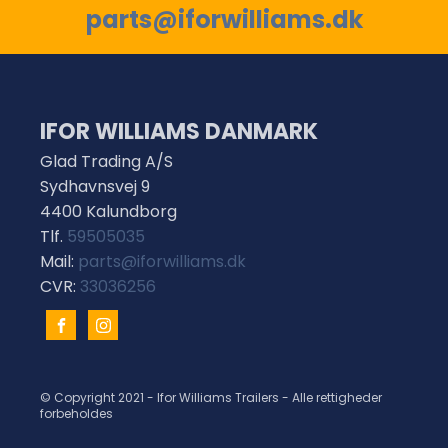
parts@iforwilliams.dk
IFOR WILLIAMS DANMARK
Glad Trading A/S
Sydhavnsvej 9
4400 Kalundborg
Tlf.
59505035
Mail:
parts@iforwilliams.dk
CVR:
33036256
© Copyright 2021 - Ifor Williams Trailers - Alle rettigheder
forbeholdes