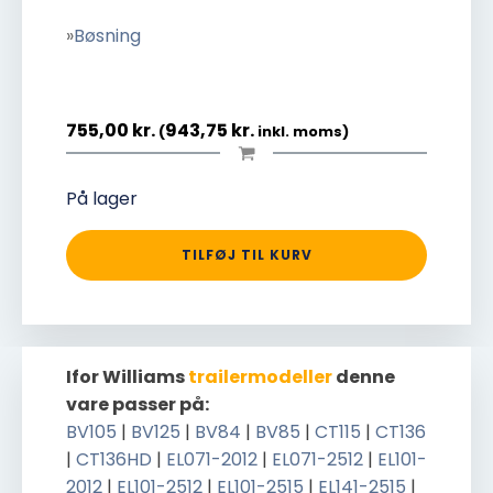
»
Bøsning
755,00
kr.
943,75
kr.
(
inkl. moms)
På lager
TILFØJ TIL KURV
Ifor Williams
trailermodeller
denne
vare passer på:
BV105
|
BV125
|
BV84
|
BV85
|
CT115
|
CT136
|
CT136HD
|
EL071-2012
|
EL071-2512
|
EL101-
2012
|
EL101-2512
|
EL101-2515
|
EL141-2515
|