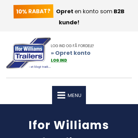
10% RABAT?
Opret
en konto som
B2B
kunde!
LOG IND OG FÅ FORDELE!
» Opret konto
LOG IND
MENU
Ifor Williams