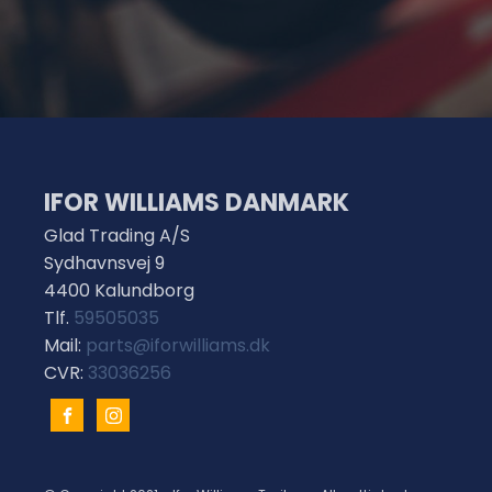
IFOR WILLIAMS DANMARK
Glad Trading A/S
Sydhavnsvej 9
4400 Kalundborg
Tlf.
59505035
Mail:
parts@iforwilliams.dk
CVR:
33036256