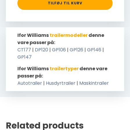
TILFØJ TIL KURV
Ifor Williams
trailermodeller
denne
vare passer på:
CT177
|
DP120
|
GP106
|
GP126
|
GP146
|
GP147
Ifor Williams
trailertyper
denne vare
passer på:
Autotrailer
|
Husdyrtrailer
|
Maskintrailer
Related products