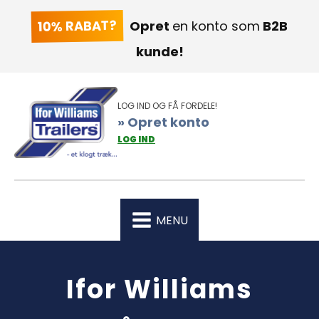
10% RABAT?
Opret
en konto som
B2B
kunde!
LOG IND OG FÅ FORDELE!
» Opret konto
LOG IND
MENU
Ifor Williams