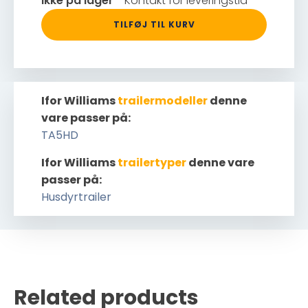
Ikke på lager
- Kontakt for leveringstid
TILFØJ TIL KURV
Ifor Williams
trailermodeller
denne
vare passer på:
TA5HD
Ifor Williams
trailertyper
denne vare
passer på:
Husdyrtrailer
Related products