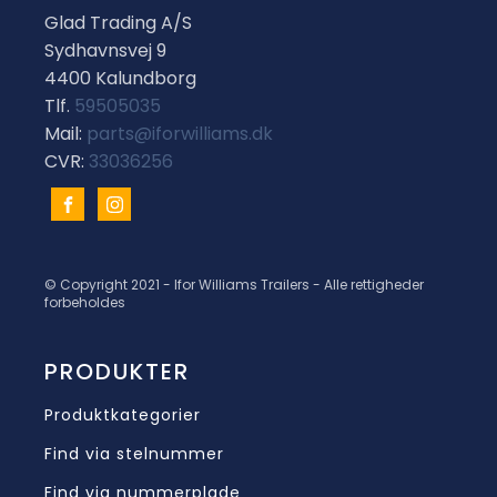
Glad Trading A/S
Sydhavnsvej 9
4400 Kalundborg
Tlf.
59505035
Mail:
parts@iforwilliams.dk
CVR:
33036256
© Copyright 2021 - Ifor Williams Trailers - Alle rettigheder
forbeholdes
PRODUKTER
Produktkategorier
Find via stelnummer
Find via nummerplade