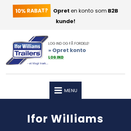
10% RABAT?
Opret
en konto som
B2B
kunde!
LOG IND OG FÅ FORDELE!
» Opret konto
LOG IND
MENU
Ifor Williams