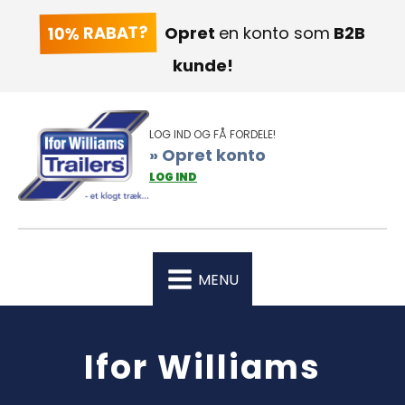
10% RABAT?
Opret
en konto som
B2B
kunde!
LOG IND OG FÅ FORDELE!
» Opret konto
LOG IND
MENU
Ifor Williams