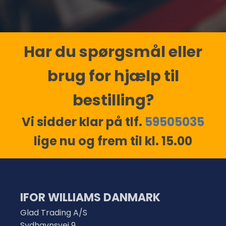
Har du spørgsmål eller
brug for hjælp til
bestilling?
Vi sidder klar på tlf.
59505035
lige nu og frem til kl. 15.00
IFOR WILLIAMS DANMARK
Glad Trading A/S
Sydhavnsvej 9