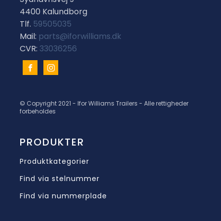
4400 Kalundborg
Tlf.
59505035
Mail:
parts@iforwilliams.dk
CVR:
33036256
© Copyright 2021 - Ifor Williams Trailers - Alle rettigheder
forbeholdes
PRODUKTER
Produktkategorier
Find via stelnummer
Find via nummerplade