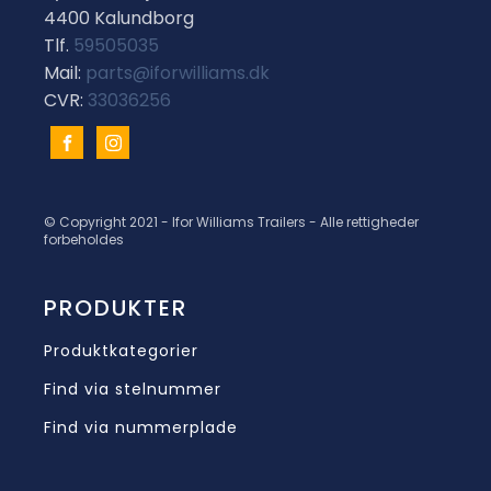
4400 Kalundborg
Tlf.
59505035
Mail:
parts@iforwilliams.dk
CVR:
33036256
© Copyright 2021 - Ifor Williams Trailers - Alle rettigheder
forbeholdes
PRODUKTER
Produktkategorier
Find via stelnummer
Find via nummerplade