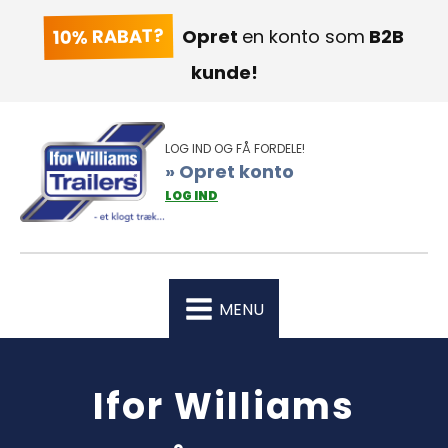
10% RABAT?
Opret
en konto som
B2B
kunde!
LOG IND OG FÅ FORDELE!
» Opret konto
LOG IND
MENU
Ifor Williams