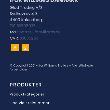
IFOR WILLIAMS DANMARK
Glad Trading A/S
Sydhavnsvej 9
4400 Kalundborg
Tlf.
59505035
Mail:
parts@iforwilliams.dk
CVR:
33036256
© Copyright 2021 - Ifor Williams Trailers - Alle rettigheder
forbeholdes
PRODUKTER
Produktkategorier
Find via stelnummer