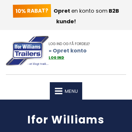
10% RABAT?
Opret
en konto som
B2B
kunde!
LOG IND OG FÅ FORDELE!
» Opret konto
LOG IND
MENU
Ifor Williams