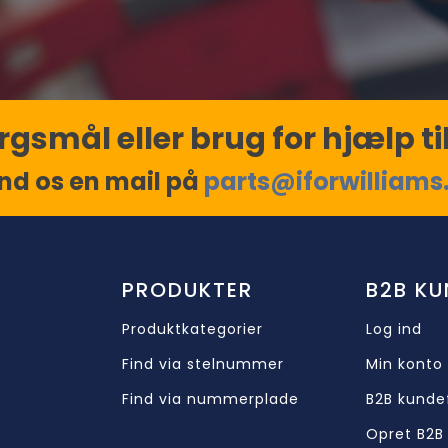
gsmål eller brug for hjælp til
nd os en mail på
parts@iforwilliams
PRODUKTER
B2B KU
Produktkategorier
Log ind
Find via stelnummer
Min konto
Find via nummerplade
B2B kunde
Opret B2B