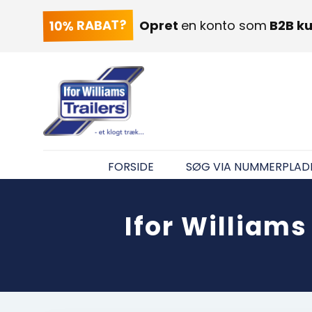
10% RABAT?
Opret
en konto som
B2B k
FORSIDE
SØG VIA NUMMERPLAD
Ifor William