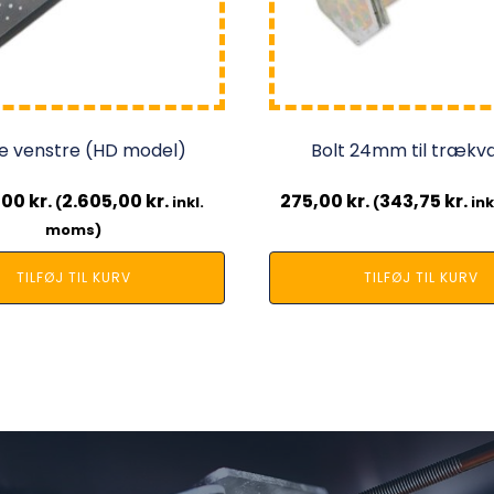
ke venstre (HD model)
Bolt 24mm til trækv
,00
kr.
2.605,00
kr.
275,00
kr.
343,75
kr.
(
inkl.
(
ink
moms)
TILFØJ TIL KURV
TILFØJ TIL KURV