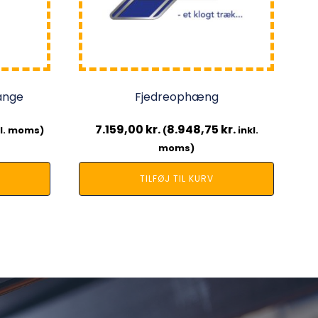
ange
Fjedreophæng
7.159,00
kr.
8.948,75
kr.
l. moms)
(
inkl.
moms)
TILFØJ TIL KURV