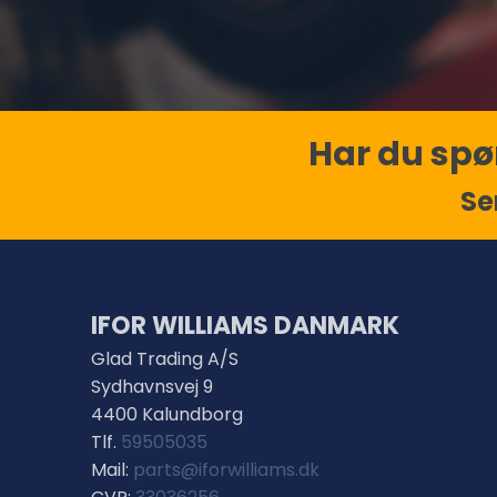
Har du spør
Se
IFOR WILLIAMS DANMARK
Glad Trading A/S
Sydhavnsvej 9
4400 Kalundborg
Tlf.
59505035
Mail:
parts@iforwilliams.dk