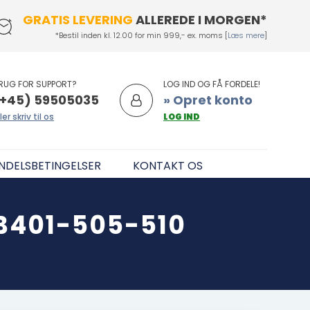
GRATIS LEVERING
ALLEREDE I MORGEN*
*Bestil inden kl. 12.00 for min 999,- ex. moms [
Læs mere
]
RUG FOR SUPPORT?
LOG IND OG FÅ FORDELE!
+45) 59505035
» Opret konto
ler skriv til os
LOG IND
NDELSBETINGELSER
KONTAKT OS
HB401-505-510