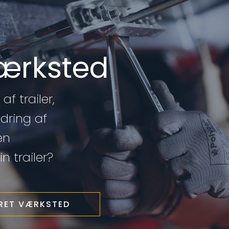
værksted
af trailer,
edring af
en
n trailer?
ERET VÆRKSTED