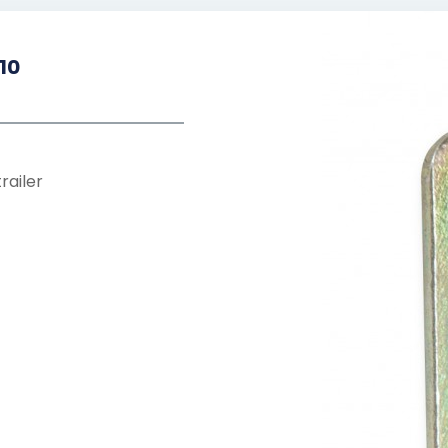
10
railer