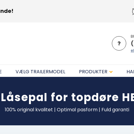
unde!
B
(
el
E
VÆLG TRAILERMODEL
PRODUKTER
HA
s
Låsepal for topdøre 
100% original kvalitet | Optimal pasform | Fuld garanti