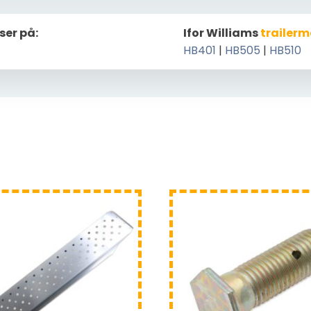
ser på:
Ifor Williams
trailerm
HB401
|
HB505
|
HB510