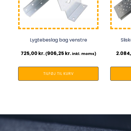
Lygtebeslag bag venstre
Slis
725,00
kr.
906,25
kr.
2.084
(
inkl. moms)
TILFØJ TIL KURV