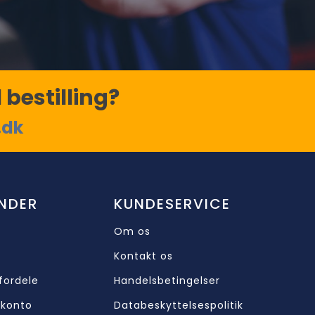
 bestilling?
.dk
NDER
KUNDESERVICE
Om os
Kontakt os
fordele
Handelsbetingelser
 konto
Databeskyttelsespolitik