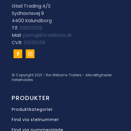
Glad Trading A/S
Sydhavnsvej 9
4400 Kalundborg
Tlf.
59505035
Mail:
parts@iforwilliams.dk
CVR:
33036256
© Copyright 2021 - Ifor Williams Trailers - Alle rettigheder
forbeholdes
PRODUKTER
Produktkategorier
Find via stelnummer
Find via nummerplade