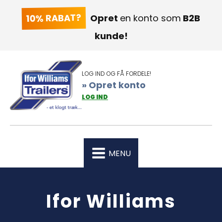
10% RABAT?
Opret
en konto som
B2B
kunde!
LOG IND OG FÅ FORDELE!
» Opret konto
LOG IND
MENU
Ifor Williams