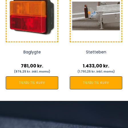
Baglygte
Støtteben
781,00
kr.
1.433,00
kr.
(
976,25
kr.
inkl. moms)
(
1.791,25
kr.
inkl. moms)
TILFØJ TIL KURV
TILFØJ TIL KURV