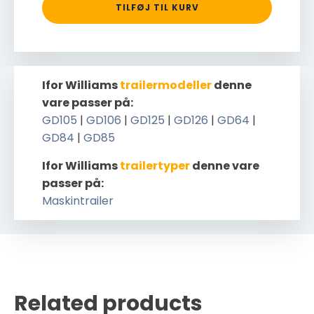
TILFØJ TIL KURV
Ifor Williams
trailermodeller
denne
vare passer på:
GD105
|
GD106
|
GD125
|
GD126
|
GD64
|
GD84
|
GD85
Ifor Williams
trailertyper
denne vare
passer på:
Maskintrailer
Related products