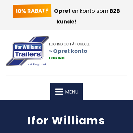
10% RABAT?
Opret
en konto som
B2B
kunde!
LOG IND OG FÅ FORDELE!
» Opret konto
LOG IND
MENU
Ifor Williams