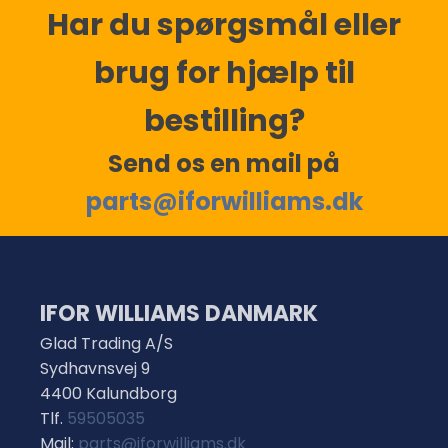
Har du spørgsmål eller
brug for hjælp til
bestilling?
Send os en mail på
parts@iforwilliams.dk
IFOR WILLIAMS DANMARK
Glad Trading A/S
Sydhavnsvej 9
4400 Kalundborg
Tlf.
59505035
Mail:
parts@iforwilliams.dk