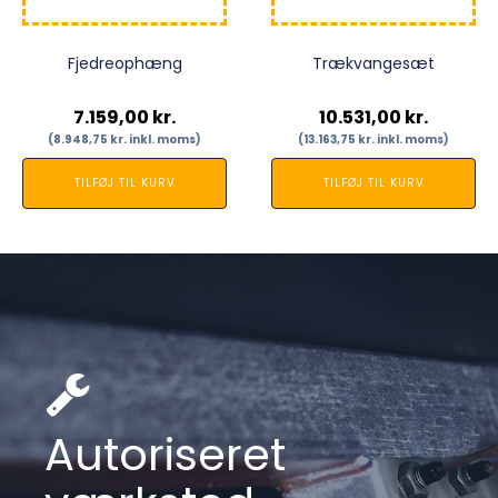
Fjedreophæng
Trækvangesæt
7.159,00
kr.
10.531,00
kr.
(
8.948,75
kr.
inkl. moms)
(
13.163,75
kr.
inkl. moms)
TILFØJ TIL KURV
TILFØJ TIL KURV
Autoriseret