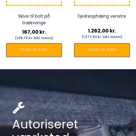
Skive til bolt på
Fjedreophæng venstre
trækvange
1.262,00
kr.
167,00
kr.
(
1.577,50
kr.
inkl. moms)
(
208,75
kr.
inkl. moms)
TILFØJ TIL KURV
TILFØJ TIL KURV
Autoriseret