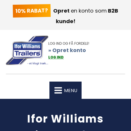
10% RABAT?
Opret
en konto som
B2B
kunde!
LOG IND OG FÅ FORDELE!
» Opret konto
LOG IND
MENU
Ifor Williams