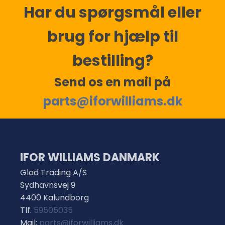
Har du spørgsmål eller
brug for hjælp til
bestilling?
Send os en mail på
parts@iforwilliams.dk
IFOR WILLIAMS DANMARK
Glad Trading A/S
Sydhavnsvej 9
4400 Kalundborg
Tlf.
59505035
Mail:
parts@iforwilliams.dk