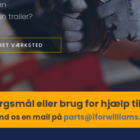
en
n trailer?
ERET VÆRKSTED
gsmål eller brug for hjælp til
nd os en mail på
parts@iforwilliams