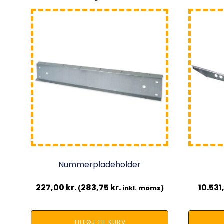
Nummerpladeholder
227,00
kr.
283,75
kr.
10.53
(
inkl. moms)
TILFØJ TIL KURV