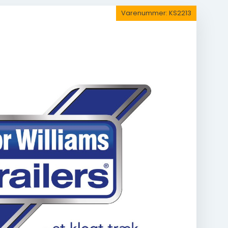
Varenummer:
KS2213