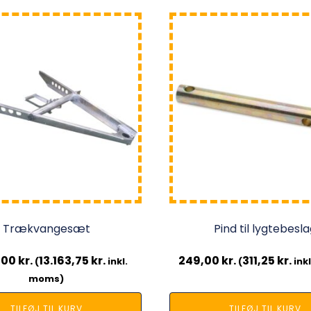
Trækvangesæt
Pind til lygtebesl
1,00
kr.
13.163,75
kr.
249,00
kr.
311,25
kr.
(
inkl.
(
ink
moms)
TILFØJ TIL KURV
TILFØJ TIL KURV