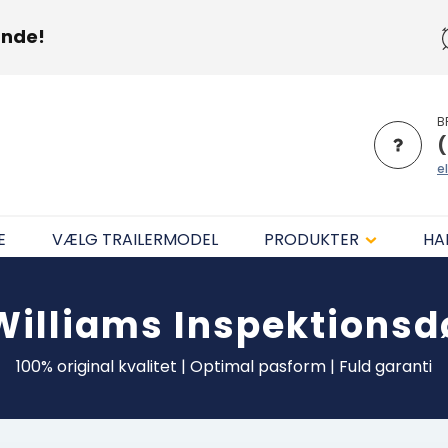
unde!
B
(
el
E
VÆLG TRAILERMODEL
PRODUKTER
HA
 Williams
Inspektionsdø
100% original kvalitet | Optimal pasform | Fuld garanti