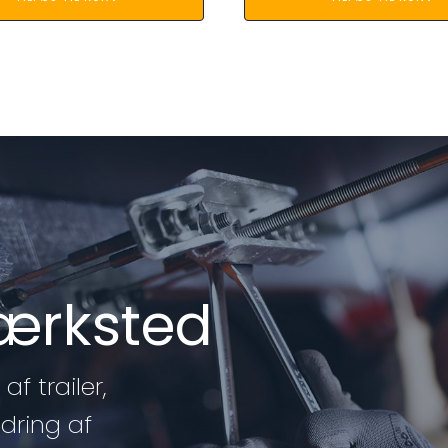
værksted
af trailer,
edring af