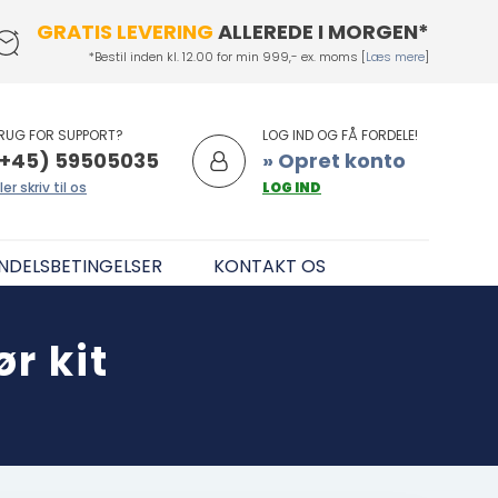
GRATIS LEVERING
ALLEREDE I MORGEN*
*Bestil inden kl. 12.00 for min 999,- ex. moms [
Læs mere
]
RUG FOR SUPPORT?
LOG IND OG FÅ FORDELE!
+45) 59505035
» Opret konto
ler skriv til os
LOG IND
NDELSBETINGELSER
KONTAKT OS
r kit