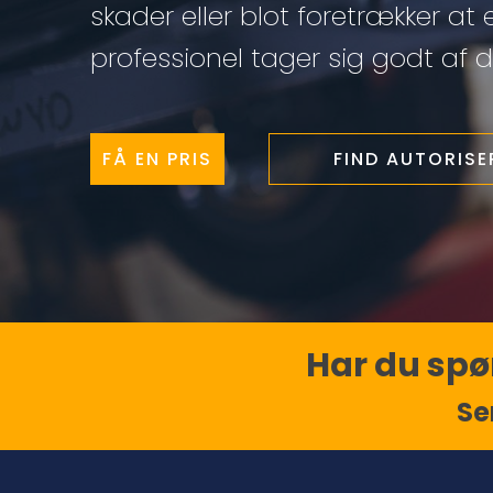
skader eller blot foretrækker at 
professionel tager sig godt af di
FÅ EN PRIS
FIND AUTORIS
Har du spør
Se