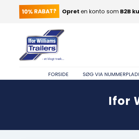
10% RABAT?
Opret
en konto som
B2B k
FORSIDE
SØG VIA NUMMERPLAD
Ifor