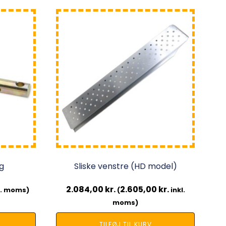
ag
Sliske venstre (HD model)
2.084,00
kr.
2.605,00
kr.
l. moms)
(
inkl.
moms)
TILFØJ TIL KURV