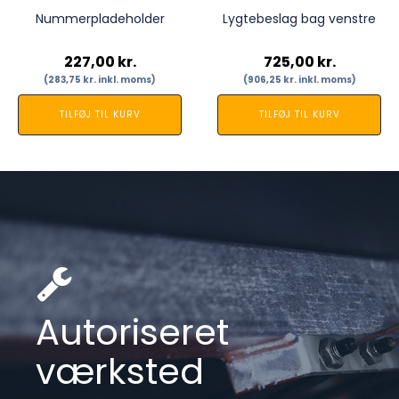
Nummerpladeholder
Lygtebeslag bag venstre
227,00
kr.
725,00
kr.
(
283,75
kr.
inkl. moms)
(
906,25
kr.
inkl. moms)
TILFØJ TIL KURV
TILFØJ TIL KURV
Autoriseret
værksted