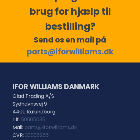
brug for hjælp til
bestilling?
Send os en mail på
parts@iforwilliams.dk
IFOR WILLIAMS DANMARK
Glad Trading A/S
Sydhavnsvej 9
4400 Kalundborg
Tlf.
59505035
Mail:
parts@iforwilliams.dk
CVR:
33036256