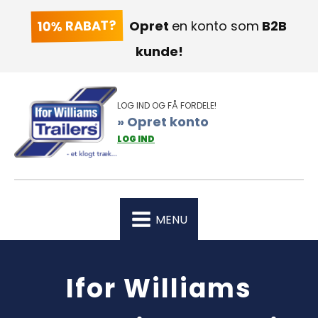
10% RABAT?
Opret
en konto som
B2B
kunde!
LOG IND OG FÅ FORDELE!
» Opret konto
LOG IND
MENU
Ifor Williams