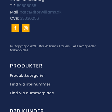
Tlf.
59505035
Mail:
parts@iforwilliams.dk
CVR:
33036256
© Copyright 2021 - Ifor Williams Trailers - Alle rettigheder
forbeholdes
PRODUKTER
Produktkategorier
Find via stelnummer
Find via nummerplade
B2B KUNDER