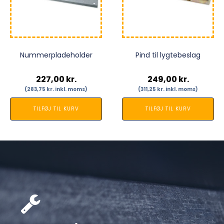
Nummerpladeholder
Pind til lygtebeslag
227,00
kr.
249,00
kr.
(
283,75
kr.
inkl. moms)
(
311,25
kr.
inkl. moms)
TILFØJ TIL KURV
TILFØJ TIL KURV