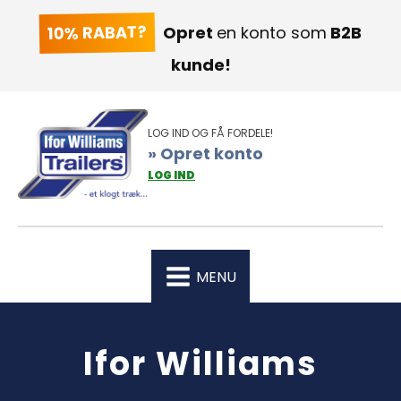
10% RABAT?
Opret
en konto som
B2B
kunde!
LOG IND OG FÅ FORDELE!
» Opret konto
LOG IND
MENU
Ifor Williams