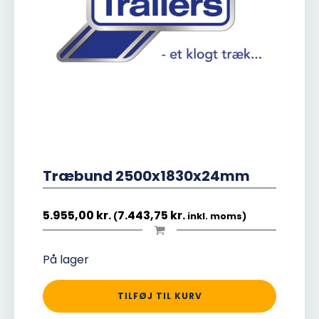
Træbund 2500x1830x24mm
5.955,00
kr.
7.443,75
kr.
(
inkl. moms)
På lager
TILFØJ TIL KURV