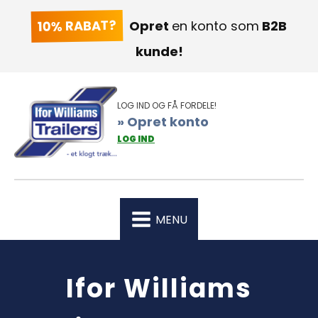
10% RABAT?
Opret
en konto som
B2B
kunde!
LOG IND OG FÅ FORDELE!
» Opret konto
LOG IND
MENU
Ifor Williams