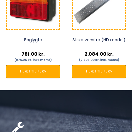
Baglygte
Sliske venstre (HD model)
781,00
kr.
2.084,00
kr.
(
976,25
kr.
inkl. moms)
(
2.605,00
kr.
inkl. moms)
TILFØJ TIL KURV
TILFØJ TIL KURV