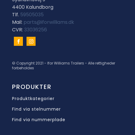
4400 Kalundborg
Tlf.
59505035
Mail:
parts@iforwilliams.dk
CVR:
33036256
© Copyright 2021 - Ifor Williams Trailers - Alle rettigheder
forbeholdes
PRODUKTER
Produktkategorier
Find via stelnummer
Find via nummerplade