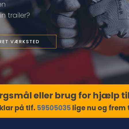
en
n trailer?
ERET VÆRKSTED
gsmål eller brug for hjælp til
klar på tlf.
59505035
lige nu og frem ti