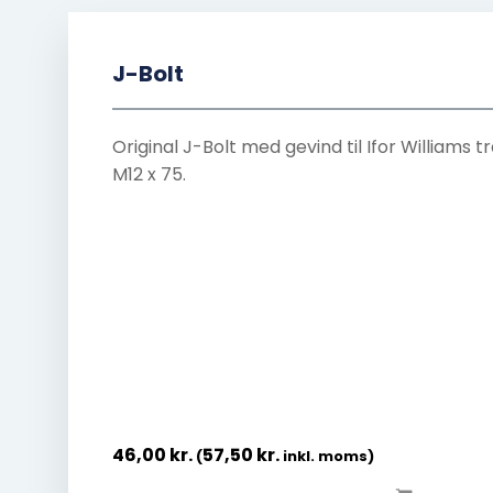
J-Bolt
Original J-Bolt med gevind til Ifor Williams tra
M12 x 75.
46,00
kr.
57,50
kr.
(
inkl. moms)