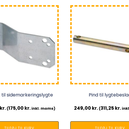
 til sidemarkeringslygte
Pind til lygtebesl
kr.
175,00
kr.
249,00
kr.
311,25
kr.
(
inkl. moms)
(
ink
TILFØJ TIL KURV
TILFØJ TIL KURV