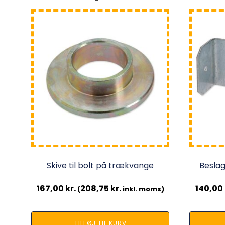
Skive til bolt på trækvange
Beslag
167,00
kr.
208,75
kr.
140,00
(
inkl. moms)
TILFØJ TIL KURV