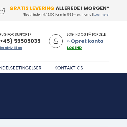
GRATIS LEVERING
ALLEREDE I MORGEN*
*Bestil inden kl. 12.00 for min 999,- ex. moms [
Læs mere
]
RUG FOR SUPPORT?
LOG IND OG FÅ FORDELE!
+45) 59505035
» Opret konto
ler skriv til os
LOG IND
NDELSBETINGELSER
KONTAKT OS