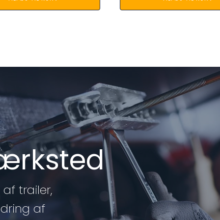
værksted
af trailer,
edring af