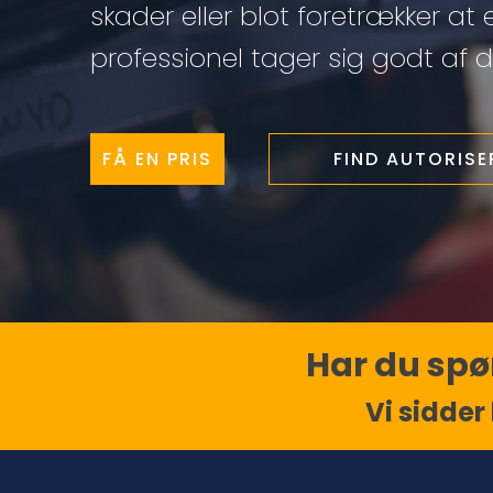
skader eller blot foretrækker at 
professionel tager sig godt af di
FÅ EN PRIS
FIND AUTORIS
Har du spør
Vi sidder 