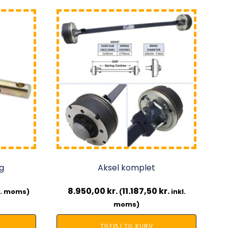
ag
Aksel komplet
8.950,00
kr.
11.187,50
kr.
l. moms)
(
inkl.
moms)
TILFØJ TIL KURV