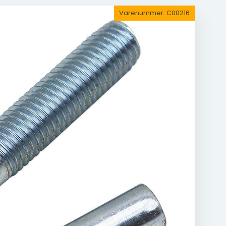
Varenummer:
C00216