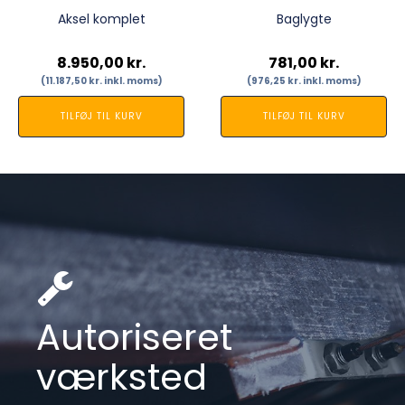
Aksel komplet
Baglygte
8.950,00
kr.
781,00
kr.
(
11.187,50
kr.
inkl. moms)
(
976,25
kr.
inkl. moms)
TILFØJ TIL KURV
TILFØJ TIL KURV
Autoriseret
værksted