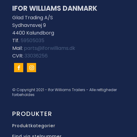
IFOR WILLIAMS DANMARK
Glad Trading A/S
Sydhavnsvej 9
4400 Kalundborg
Tlf.
59505035
Mail:
parts@iforwilliams.dk
CVR:
33036256
© Copyright 2021 - Ifor Williams Trailers - Alle rettigheder
forbeholdes
PRODUKTER
Produktkategorier
Find via stelnummer