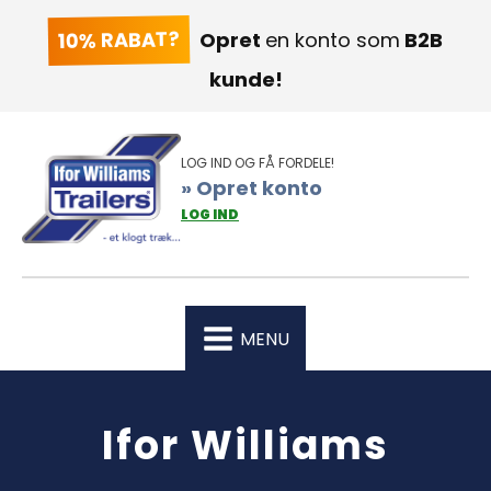
10% RABAT?
Opret
en konto som
B2B
kunde!
LOG IND OG FÅ FORDELE!
» Opret konto
LOG IND
MENU
Ifor Williams