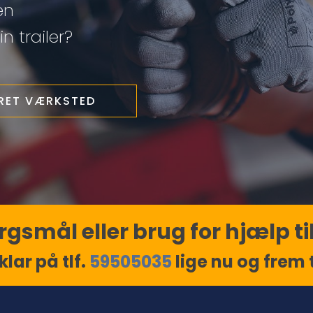
en
n trailer?
ERET VÆRKSTED
gsmål eller brug for hjælp til
klar på tlf.
59505035
lige nu og frem ti