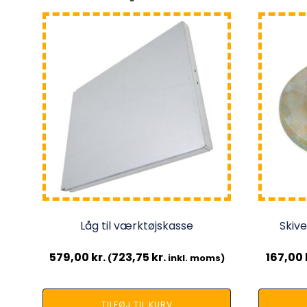
Låg til værktøjskasse
Skive
579,00
kr.
723,75
kr.
167,00
(
inkl. moms)
TILFØJ TIL KURV