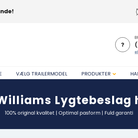
unde!
B
(
el
E
VÆLG TRAILERMODEL
PRODUKTER
HA
 Williams
Lygtebeslag 
100% original kvalitet | Optimal pasform | Fuld garanti