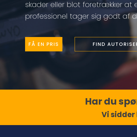
skader eller blot foretrækker at 
professionel tager sig godt af di
FÅ EN PRIS
FIND AUTORIS
Har du spør
Vi sidder 