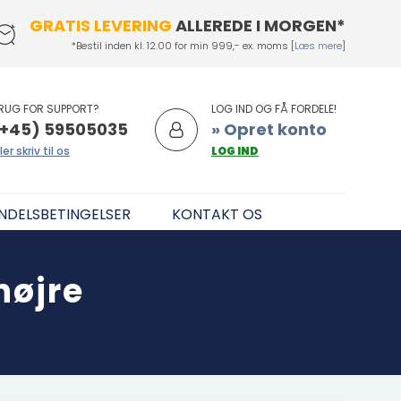
GRATIS LEVERING
ALLEREDE I MORGEN*
*Bestil inden kl. 12.00 for min 999,- ex. moms [
Læs mere
]
RUG FOR SUPPORT?
LOG IND OG FÅ FORDELE!
+45) 59505035
» Opret konto
ler skriv til os
LOG IND
NDELSBETINGELSER
KONTAKT OS
højre