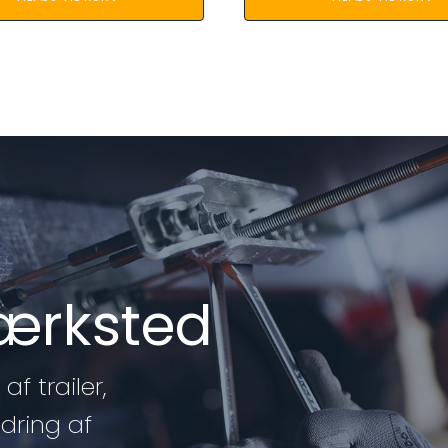
værksted
af trailer,
edring af