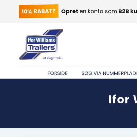
10% RABAT?
Opret
en konto som
B2B k
FORSIDE
SØG VIA NUMMERPLAD
Ifor