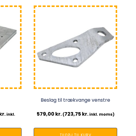
Beslag til trækvange venstre
kr.
579,00
kr.
723,75
kr.
inkl.
(
inkl. moms)
TILFØJ TIL KURV