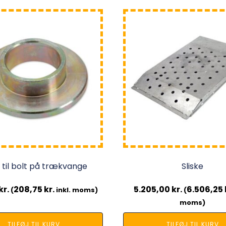
 til bolt på trækvange
Sliske
kr.
208,75
kr.
5.205,00
kr.
6.506,25
(
inkl. moms)
(
moms)
TILFØJ TIL KURV
TILFØJ TIL KURV