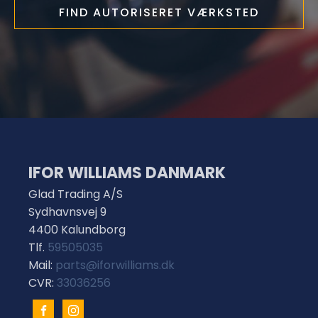
FIND AUTORISERET VÆRKSTED
IFOR WILLIAMS DANMARK
Glad Trading A/S
Sydhavnsvej 9
4400 Kalundborg
Tlf.
59505035
Mail:
parts@iforwilliams.dk
CVR:
33036256