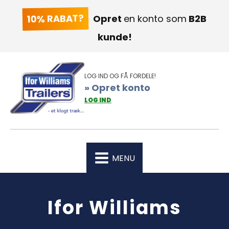
10% RABAT?
Opret
en konto som
B2B
kunde!
LOG IND OG FÅ FORDELE!
» Opret konto
LOG IND
MENU
Ifor Williams