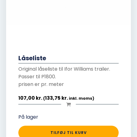
Låseliste
Original låseliste til Ifor Williams trailer.
Passer til P1800.
prisen er pr. meter
107,00
kr.
133,75
kr.
(
inkl. moms)
På lager
TILFØJ TIL KURV