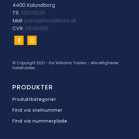
4400 Kalundborg
Tlf.
59505035
Mail:
parts@iforwilliams.dk
CVR:
33036256
© Copyright 2021 - Ifor Williams Trailers - Alle rettigheder
forbeholdes
PRODUKTER
Produktkategorier
Find via stelnummer
Find via nummerplade