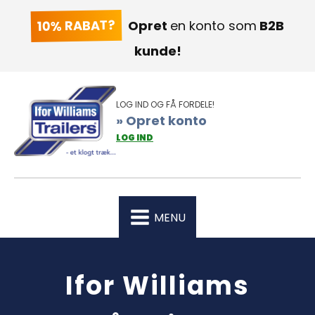
10% RABAT?
Opret
en konto som
B2B
kunde!
LOG IND OG FÅ FORDELE!
» Opret konto
LOG IND
MENU
Ifor Williams