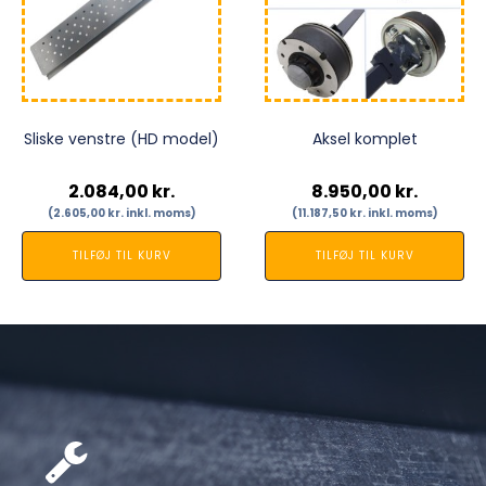
Sliske venstre (HD model)
Aksel komplet
2.084,00
kr.
8.950,00
kr.
(
2.605,00
kr.
inkl. moms)
(
11.187,50
kr.
inkl. moms)
TILFØJ TIL KURV
TILFØJ TIL KURV