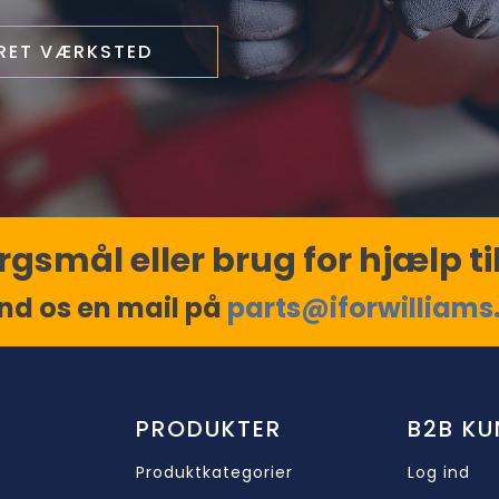
ERET VÆRKSTED
gsmål eller brug for hjælp til
nd os en mail på
parts@iforwilliams
PRODUKTER
B2B KU
Produktkategorier
Log ind