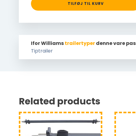
TILFØJ TIL KURV
Ifor Williams
trailertyper
denne vare pas
Tiptrailer
Related products