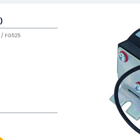
)
 / FG525