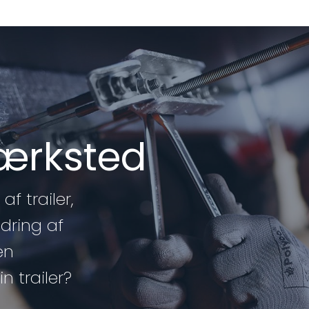
værksted
af trailer,
edring af
en
n trailer?