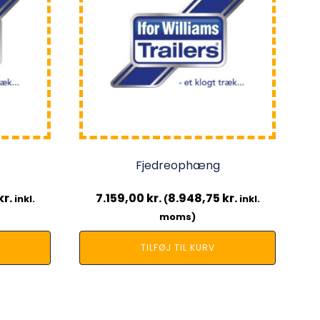
Fjedreophæng
kr.
7.159,00
kr.
8.948,75
kr.
inkl.
(
inkl.
moms)
TILFØJ TIL KURV