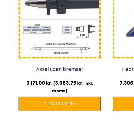
Aksel uden bremser
Fjed
3.171,00
kr.
3.963,75
kr.
7.306
(
inkl.
moms)
TILFØJ TIL KURV