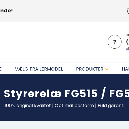
unde!
B
(
el
E
VÆLG TRAILERMODEL
PRODUKTER
HA
s
Styrerelæ FG515 / FG5
100% original kvalitet | Optimal pasform | Fuld garanti