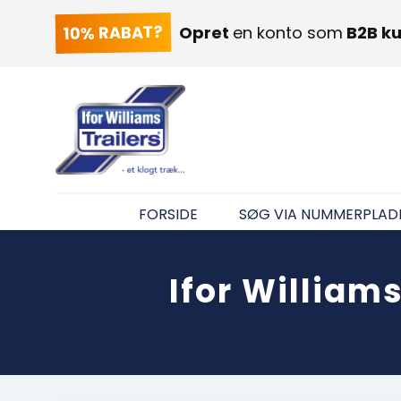
10% RABAT?
Opret
en konto som
B2B k
FORSIDE
SØG VIA NUMMERPLAD
Ifor William