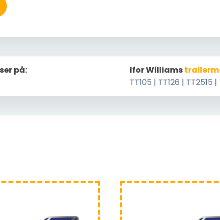
ser på:
Ifor Williams
trailerm
TT105
|
TT126
|
TT2515
|