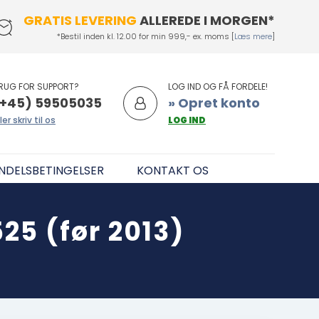
GRATIS LEVERING
ALLEREDE I MORGEN*
*Bestil inden kl. 12.00 for min 999,- ex. moms [
Læs mere
]
RUG FOR SUPPORT?
LOG IND OG FÅ FORDELE!
+45) 59505035
» Opret konto
ler skriv til os
LOG IND
NDELSBETINGELSER
KONTAKT OS
25 (før 2013)