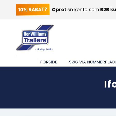
10% RABAT?
Opret
en konto som
B2B k
FORSIDE
SØG VIA NUMMERPLAD
If