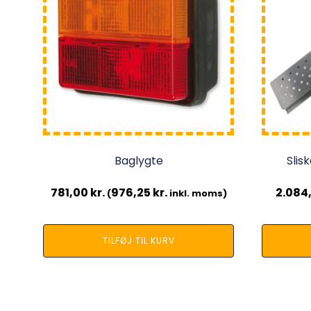
Baglygte
Slis
781,00
kr.
976,25
kr.
2.084
(
inkl. moms)
TILFØJ TIL KURV