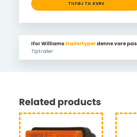
TILFØJ TIL KURV
Ifor Williams
trailertyper
denne vare pas
Tiptrailer
Related products