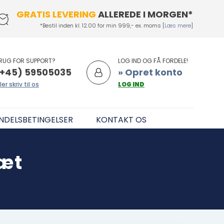
GRATIS LEVERING
ALLEREDE I MORGEN*
*Bestil inden kl. 12.00 for min 999,- ex. moms [
Læs mere
]
RUG FOR SUPPORT?
LOG IND OG FÅ FORDELE!
+45) 59505035
» Opret konto
ler skriv til os
LOG IND
NDELSBETINGELSER
KONTAKT OS
æt