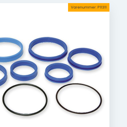
Varenummer:
P11311