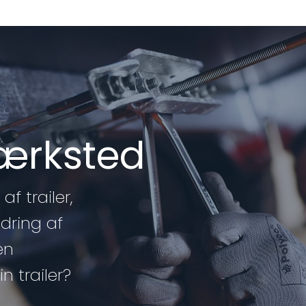
værksted
af trailer,
edring af
en
n trailer?