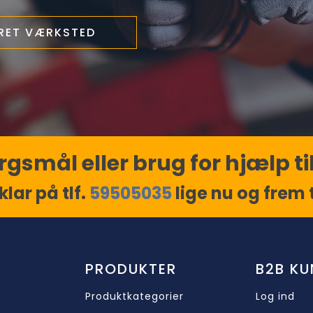
ERET VÆRKSTED
gsmål eller brug for hjælp til
klar på tlf.
59505035
lige nu og frem ti
PRODUKTER
B2B KU
Produktkategorier
Log ind