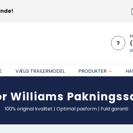
unde!
B
(
el
E
VÆLG TRAILERMODEL
PRODUKTER
HA
or Williams
Pakningss
100% original kvalitet | Optimal pasform | Fuld garanti