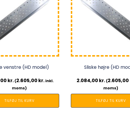
ke venstre (HD model)
Sliske højre (HD mo
,00
kr.
2.605,00
kr.
2.084,00
kr.
2.605,00
(
inkl.
(
moms)
moms)
TILFØJ TIL KURV
TILFØJ TIL KURV