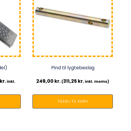
del)
Pind til lygtebeslag
kr.
249,00
kr.
311,25
kr.
inkl.
(
inkl. moms)
TILFØJ TIL KURV