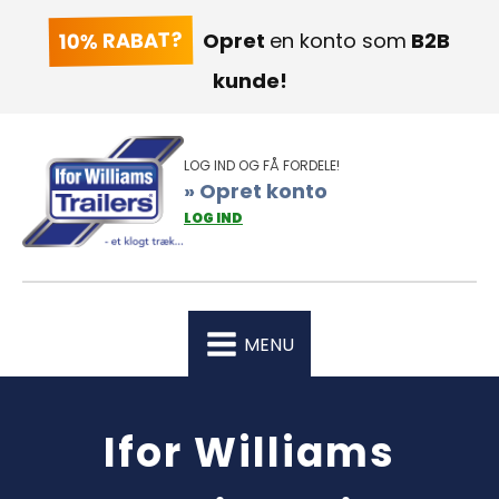
10% RABAT?
Opret
en konto som
B2B
kunde!
LOG IND OG FÅ FORDELE!
» Opret konto
LOG IND
MENU
Ifor Williams