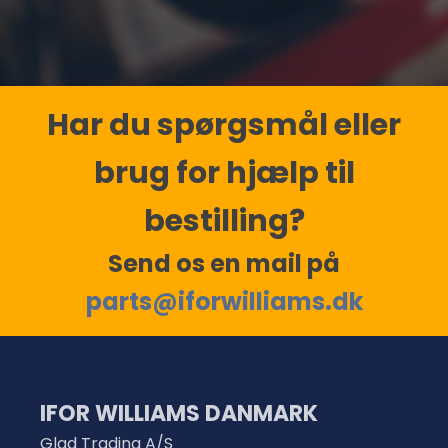
Har du spørgsmål eller
brug for hjælp til
bestilling?
Send os en mail på
parts@iforwilliams.dk
IFOR WILLIAMS DANMARK
Glad Trading A/S