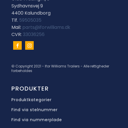
Sydhavnsvej 9
4400 Kalundborg
Tlf.
59505035
Mail:
parts@iforwilliams.dk
CVR:
33036256
© Copyright 2021 - Ifor Williams Trailers - Alle rettigheder
forbeholdes
PRODUKTER
Produktkategorier
Find via stelnummer
Find via nummerplade