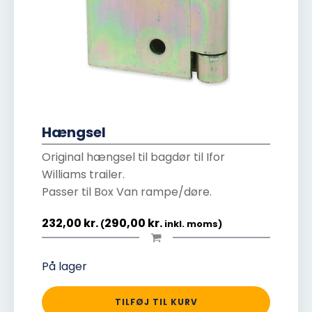
Hængsel
Original hængsel til bagdør til Ifor
Williams trailer.
Passer til Box Van rampe/døre.
232,00
kr.
290,00
kr.
(
inkl. moms)
På lager
TILFØJ TIL KURV