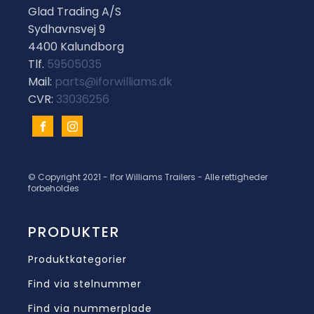
Glad Trading A/S
Sydhavnsvej 9
4400 Kalundborg
Tlf.
59505035
Mail:
parts@iforwilliams.dk
CVR:
33036256
© Copyright 2021 - Ifor Williams Trailers - Alle rettigheder
forbeholdes
PRODUKTER
Produktkategorier
Find via stelnummer
Find via nummerplade