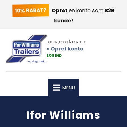
10% RABAT?
Opret
en konto som
B2B
kunde!
LOG IND OG FÅ FORDELE!
» Opret konto
LOG IND
MENU
Ifor Williams