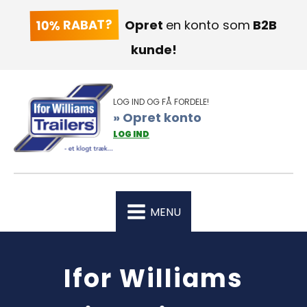
10% RABAT?
Opret
en konto som
B2B
kunde!
LOG IND OG FÅ FORDELE!
» Opret konto
LOG IND
MENU
Ifor Williams