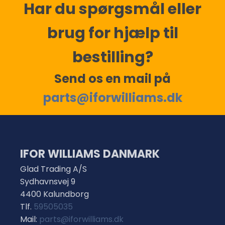
Har du spørgsmål eller
brug for hjælp til
bestilling?
Send os en mail på
parts@iforwilliams.dk
IFOR WILLIAMS DANMARK
Glad Trading A/S
Sydhavnsvej 9
4400 Kalundborg
Tlf.
59505035
Mail:
parts@iforwilliams.dk