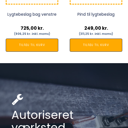
Lygtebeslag bag venstre
Pind til lygtebeslag
725,00
kr.
249,00
kr.
(
906,25
kr.
inkl. moms)
(
311,25
kr.
inkl. moms)
TILFØJ TIL KURV
TILFØJ TIL KURV
Autoriseret
værksted