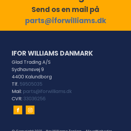
Send os en mail på
parts@iforwilliams.dk
IFOR WILLIAMS DANMARK
Glad Trading A/S
Sydhavnsvej 9
4400 Kalundborg
Tlf.
59505035
Mail:
parts@iforwilliams.dk
CVR:
33036256