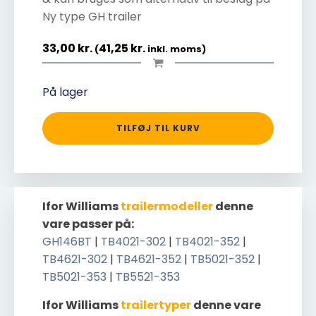
Ny type GH trailer
33,00
kr.
41,25
kr.
(
inkl. moms)
På lager
TILFØJ TIL KURV
Ifor Williams
trailermodeller
denne
vare passer på:
GH146BT
|
TB4021-302
|
TB4021-352
|
TB4621-302
|
TB4621-352
|
TB5021-352
|
TB5021-353
|
TB5521-353
Ifor Williams
trailertyper
denne vare