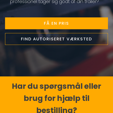
professionel tager sig godt af din trailer?
FÅ EN PRIS
FIND AUTORISERET VÆRKSTED
Har du spørgsmål eller
brug for hjælp til
bestilling?