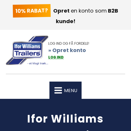
10% RABAT?
Opret
en konto som
B2B
kunde!
LOG IND OG FÅ FORDELE!
» Opret konto
LOG IND
MENU
Ifor Williams