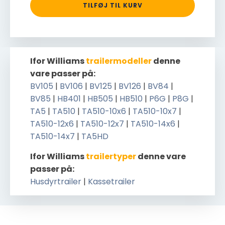
TILFØJ TIL KURV
Ifor Williams
trailermodeller
denne
vare passer på:
BV105
|
BV106
|
BV125
|
BV126
|
BV84
|
BV85
|
HB401
|
HB505
|
HB510
|
P6G
|
P8G
|
TA5
|
TA510
|
TA510-10x6
|
TA510-10x7
|
TA510-12x6
|
TA510-12x7
|
TA510-14x6
|
TA510-14x7
|
TA5HD
Ifor Williams
trailertyper
denne vare
passer på:
Husdyrtrailer
|
Kassetrailer