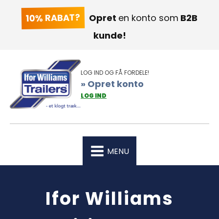
10% RABAT?
Opret
en konto som
B2B
kunde!
LOG IND OG FÅ FORDELE!
» Opret konto
LOG IND
MENU
Ifor Williams