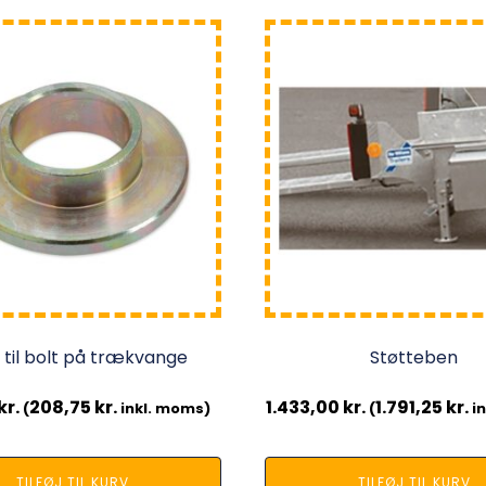
 til bolt på trækvange
Støtteben
kr.
208,75
kr.
1.433,00
kr.
1.791,25
kr.
(
inkl. moms)
(
in
TILFØJ TIL KURV
TILFØJ TIL KURV