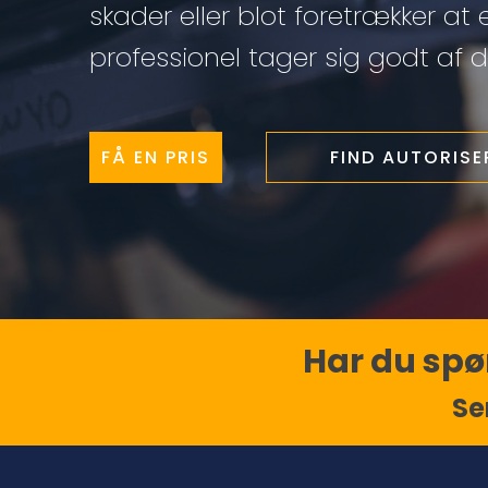
skader eller blot foretrækker at 
professionel tager sig godt af di
FÅ EN PRIS
FIND AUTORIS
Har du spør
Se