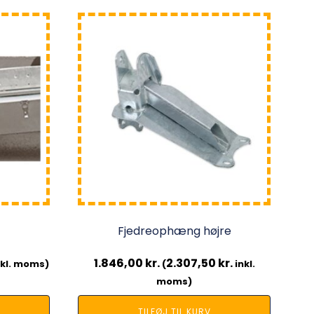
Fjedreophæng højre
1.846,00
kr.
2.307,50
kr.
kl. moms)
(
inkl.
moms)
TILFØJ TIL KURV