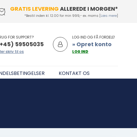
GRATIS LEVERING
ALLEREDE I MORGEN*
*Bestil inden kl. 12.00 for min 999,- ex. moms [
Læs mere
]
RUG FOR SUPPORT?
LOG IND OG FÅ FORDELE!
+45) 59505035
» Opret konto
ler skriv til os
LOG IND
NDELSBETINGELSER
KONTAKT OS