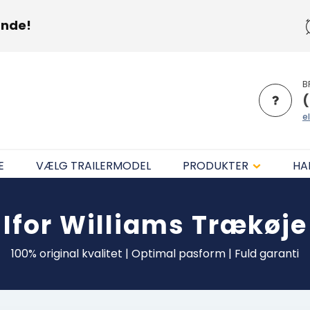
unde!
B
(
el
E
VÆLG TRAILERMODEL
PRODUKTER
HA
Ifor Williams
Trækøje
100% original kvalitet | Optimal pasform | Fuld garanti