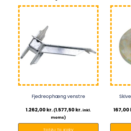
Fjedreophæng venstre
Skive
1.262,00
kr.
1.577,50
kr.
167,00
(
inkl.
moms)
TILFØJ TIL KURV