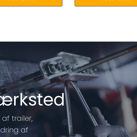
værksted
af trailer,
edring af