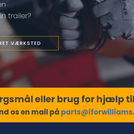
en
n trailer?
ERET VÆRKSTED
gsmål eller brug for hjælp til
nd os en mail på
parts@iforwilliams