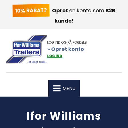
10% RABAT?
Opret
en konto som
B2B
kunde!
LOG IND OG FÅ FORDELE!
» Opret konto
LOG IND
MENU
Ifor Williams