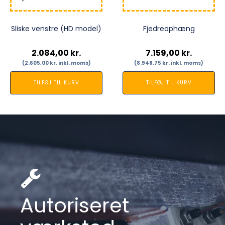
Sliske venstre (HD model)
Fjedreophæng
2.084,00
kr.
7.159,00
kr.
(
2.605,00
kr.
inkl. moms)
(
8.948,75
kr.
inkl. moms)
TILFØJ TIL KURV
TILFØJ TIL KURV
Autoriseret