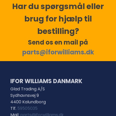
Har du spørgsmål eller
brug for hjælp til
bestilling?
Send os en mail på
parts@iforwilliams.dk
IFOR WILLIAMS DANMARK
Glad Trading A/S
Sydhavnsvej 9
4400 Kalundborg
Tlf.
59505035
Mail:
parts@iforwilliams.dk