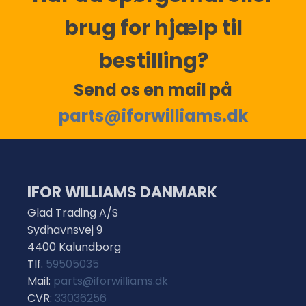
brug for hjælp til
bestilling?
Send os en mail på
parts@iforwilliams.dk
IFOR WILLIAMS DANMARK
Glad Trading A/S
Sydhavnsvej 9
4400 Kalundborg
Tlf.
59505035
Mail:
parts@iforwilliams.dk
CVR:
33036256