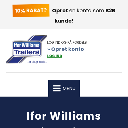
10% RABAT?
Opret
en konto som
B2B
kunde!
LOG IND OG FÅ FORDELE!
» Opret konto
LOG IND
MENU
Ifor Williams