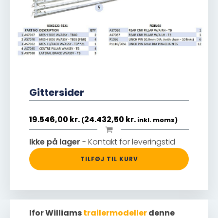
Gittersider
19.546,00
kr.
24.432,50
kr.
(
inkl. moms)
Ikke på lager
- Kontakt for leveringstid
TILFØJ TIL KURV
Ifor Williams
trailermodeller
denne