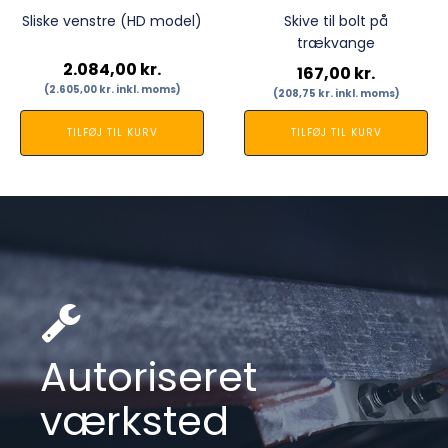
Sliske venstre (HD model)
Skive til bolt på
trækvange
2.084,00
kr.
167,00
kr.
(
2.605,00
kr.
inkl. moms)
(
208,75
kr.
inkl. moms)
TILFØJ TIL KURV
TILFØJ TIL KURV
Autoriseret
værksted