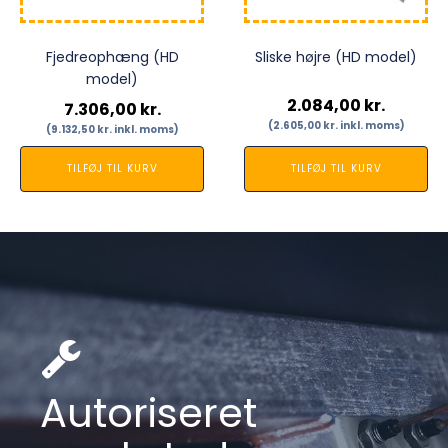
Fjedreophæng (HD
Sliske højre (HD model)
model)
2.084,00
kr.
7.306,00
kr.
(
2.605,00
kr.
inkl. moms)
(
9.132,50
kr.
inkl. moms)
TILFØJ TIL KURV
TILFØJ TIL KURV
Autoriseret