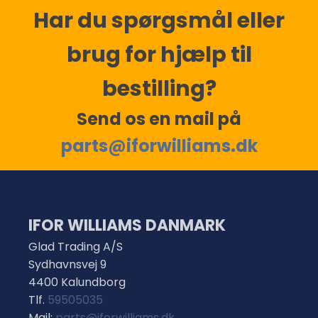
Har du spørgsmål eller
brug for hjælp til
bestilling?
Send os en mail på
parts@iforwilliams.dk
IFOR WILLIAMS DANMARK
Glad Trading A/S
Sydhavnsvej 9
4400 Kalundborg
Tlf.
59505035
Mail:
parts@iforwilliams.dk