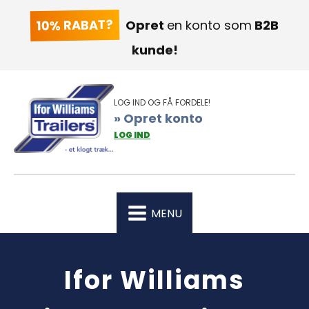
10% RABAT?
Opret
en konto som
B2B
kunde!
LOG IND OG FÅ FORDELE!
» Opret konto
LOG IND
MENU
Ifor Williams