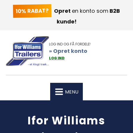
10% RABAT?
Opret
en konto som
B2B
kunde!
LOG IND OG FÅ FORDELE!
» Opret konto
LOG IND
MENU
Ifor Williams