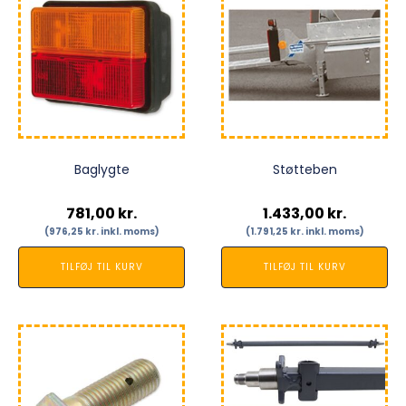
Baglygte
Støtteben
781,00
kr.
1.433,00
kr.
(
976,25
kr.
inkl. moms)
(
1.791,25
kr.
inkl. moms)
TILFØJ TIL KURV
TILFØJ TIL KURV