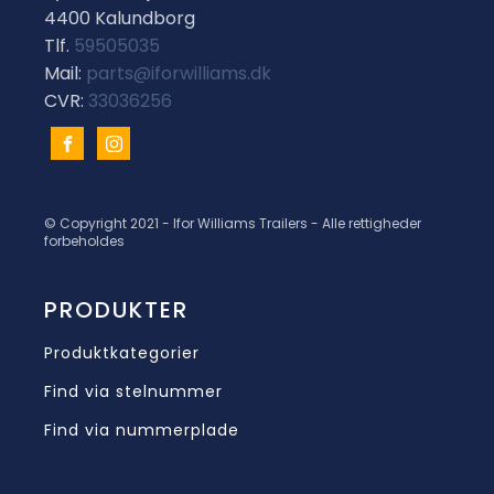
4400 Kalundborg
Tlf.
59505035
Mail:
parts@iforwilliams.dk
CVR:
33036256
© Copyright 2021 - Ifor Williams Trailers - Alle rettigheder
forbeholdes
PRODUKTER
Produktkategorier
Find via stelnummer
Find via nummerplade