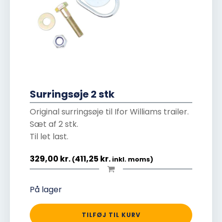
Surringsøje 2 stk
Original surringsøje til Ifor Williams trailer.
Sæt af 2 stk.
Til let last.
329,00
kr.
411,25
kr.
(
inkl. moms)
På lager
TILFØJ TIL KURV