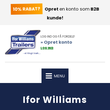
10% RABAT?
Opret
en konto som
B2B
kunde!
LOG IND OG FÅ FORDELE!
» Opret konto
LOG IND
MENU
Ifor Williams