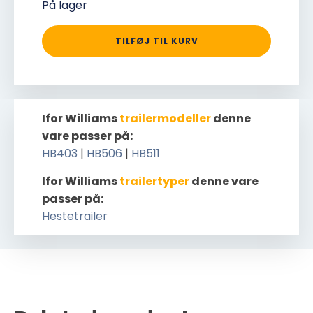
På lager
TILFØJ TIL KURV
Ifor Williams
trailermodeller
denne
vare passer på:
HB403
|
HB506
|
HB511
Ifor Williams
trailertyper
denne vare
passer på:
Hestetrailer