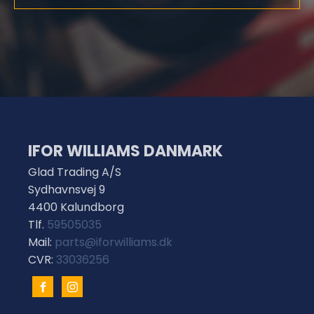
IFOR WILLIAMS DANMARK
Glad Trading A/S
Sydhavnsvej 9
4400 Kalundborg
Tlf.
59505035
Mail:
parts@iforwilliams.dk
CVR:
33036256