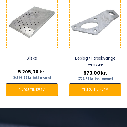
Sliske
Beslag til trækvange
venstre
5.205,00
kr.
579,00
kr.
(
6.506,25
kr.
inkl. moms)
(
723,75
kr.
inkl. moms)
TILFØJ TIL KURV
TILFØJ TIL KURV