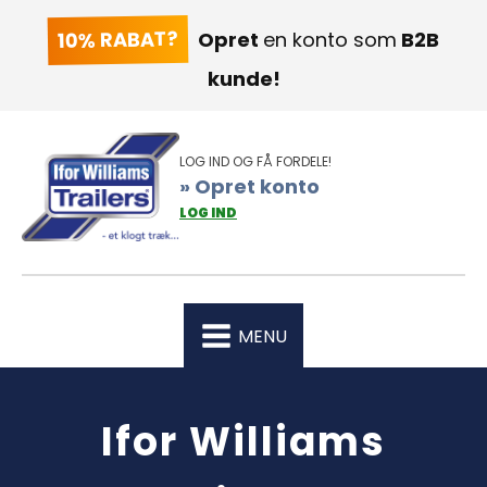
10% RABAT?
Opret
en konto som
B2B
kunde!
LOG IND OG FÅ FORDELE!
» Opret konto
LOG IND
MENU
Ifor Williams