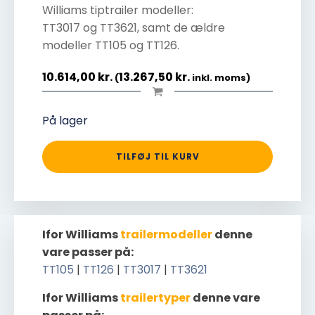
Williams tiptrailer modeller:
TT3017 og TT3621, samt de ældre
modeller TT105 og TT126.
10.614,00
kr.
13.267,50
kr.
(
inkl. moms)
På lager
TILFØJ TIL KURV
Ifor Williams
trailermodeller
denne
vare passer på:
TT105
|
TT126
|
TT3017
|
TT3621
Ifor Williams
trailertyper
denne vare