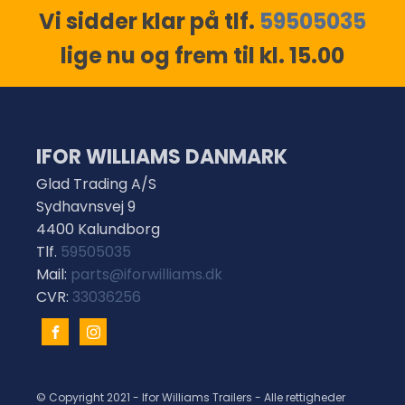
Vi sidder klar på tlf.
59505035
lige nu og frem til kl. 15.00
IFOR WILLIAMS DANMARK
Glad Trading A/S
Sydhavnsvej 9
4400 Kalundborg
Tlf.
59505035
Mail:
parts@iforwilliams.dk
CVR:
33036256
© Copyright 2021 - Ifor Williams Trailers - Alle rettigheder