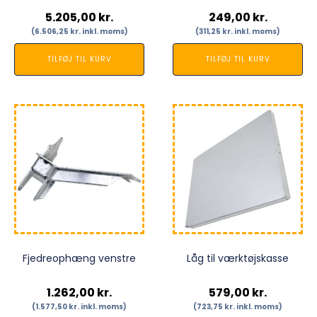
5.205,00
kr.
249,00
kr.
(
6.506,25
kr.
inkl. moms)
(
311,25
kr.
inkl. moms)
TILFØJ TIL KURV
TILFØJ TIL KURV
Fjedreophæng venstre
Låg til værktøjskasse
1.262,00
kr.
579,00
kr.
(
1.577,50
kr.
inkl. moms)
(
723,75
kr.
inkl. moms)