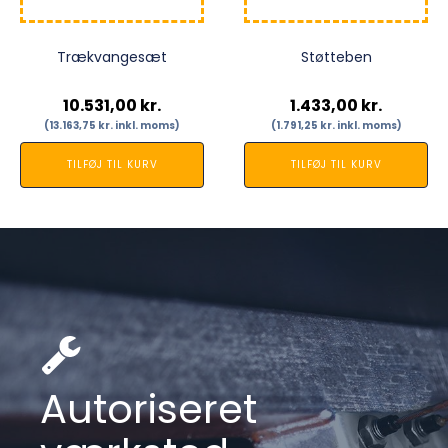
Trækvangesæt
Støtteben
10.531,00
kr.
1.433,00
kr.
(
13.163,75
kr.
inkl. moms)
(
1.791,25
kr.
inkl. moms)
TILFØJ TIL KURV
TILFØJ TIL KURV
Autoriseret