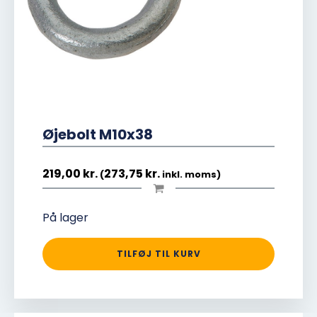
Øjebolt M10x38
219,00
kr.
273,75
kr.
(
inkl. moms)
På lager
TILFØJ TIL KURV