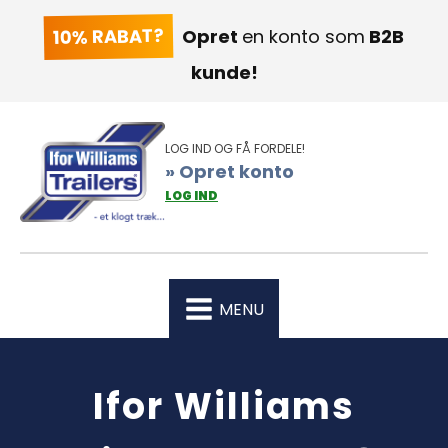
10% RABAT?
Opret
en konto som
B2B
kunde!
LOG IND OG FÅ FORDELE!
» Opret konto
LOG IND
MENU
Ifor Williams