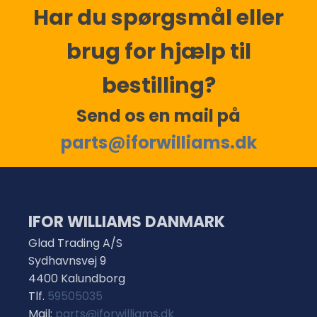
Har du spørgsmål eller
brug for hjælp til
bestilling?
Send os en mail på
parts@iforwilliams.dk
IFOR WILLIAMS DANMARK
Glad Trading A/S
Sydhavnsvej 9
4400 Kalundborg
Tlf.
59505035
Mail:
parts@iforwilliams.dk