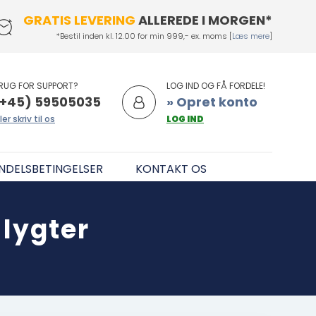
GRATIS LEVERING
ALLEREDE I MORGEN*
*Bestil inden kl. 12.00 for min 999,- ex. moms [
Læs mere
]
RUG FOR SUPPORT?
LOG IND OG FÅ FORDELE!
+45) 59505035
» Opret konto
ler skriv til os
LOG IND
NDELSBETINGELSER
KONTAKT OS
lygter