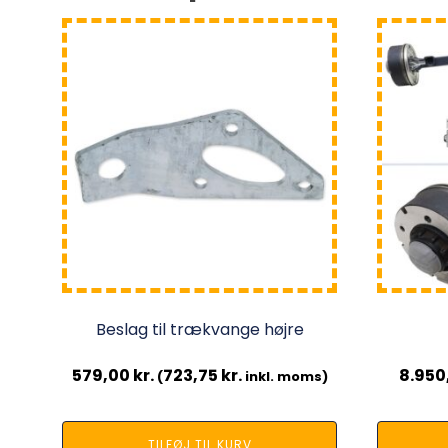
Beslag til trækvange højre
579,00
kr.
723,75
kr.
8.950
(
inkl. moms)
TILFØJ TIL KURV