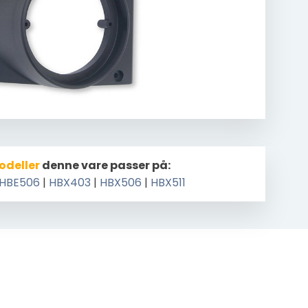
odeller
denne vare passer på:
HBE506
|
HBX403
|
HBX506
|
HBX511