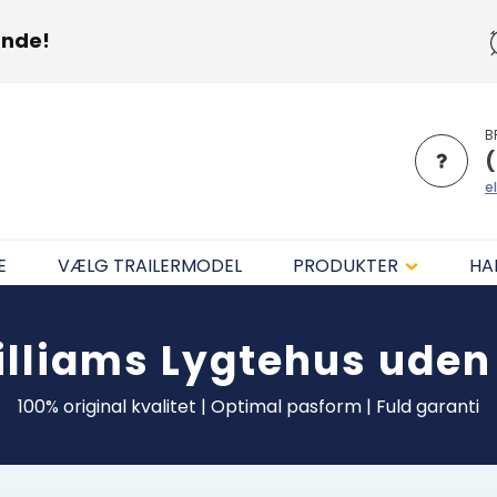
unde!
B
(
el
E
VÆLG TRAILERMODEL
PRODUKTER
HA
illiams
Lygtehus uden 
100% original kvalitet | Optimal pasform | Fuld garanti