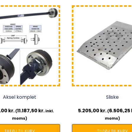
Aksel komplet
Sliske
,00
kr.
11.187,50
kr.
5.205,00
kr.
6.506,25
(
inkl.
(
moms)
moms)
TILFØJ TIL KURV
TILFØJ TIL KURV