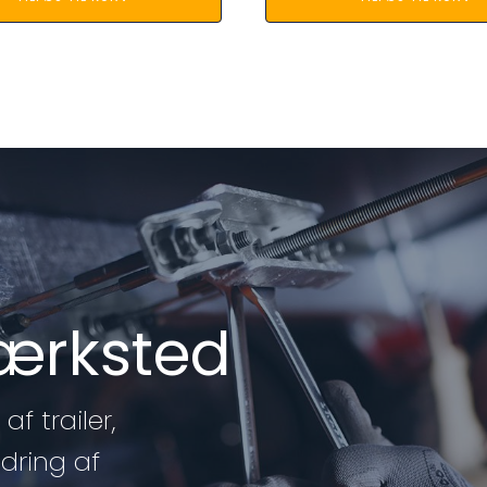
værksted
af trailer,
edring af