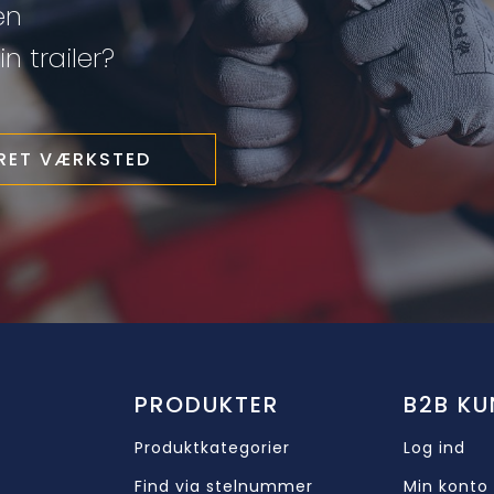
en
n trailer?
ERET VÆRKSTED
PRODUKTER
B2B KU
Produktkategorier
Log ind
Find via stelnummer
Min konto