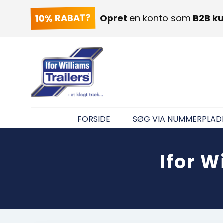
10% RABAT?
Opret
en konto som
B2B k
FORSIDE
SØG VIA NUMMERPLAD
Ifor W