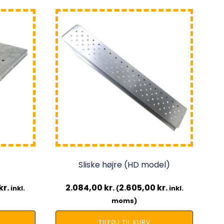
Sliske højre (HD model)
kr.
2.084,00
kr.
2.605,00
kr.
inkl.
(
inkl.
moms)
TILFØJ TIL KURV