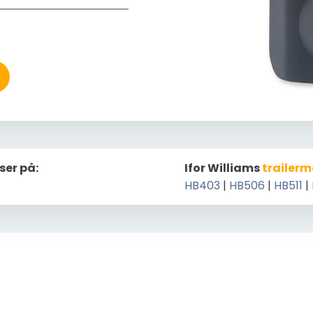
ser på:
Ifor Williams
trailerm
HB403
|
HB506
|
HB511
|