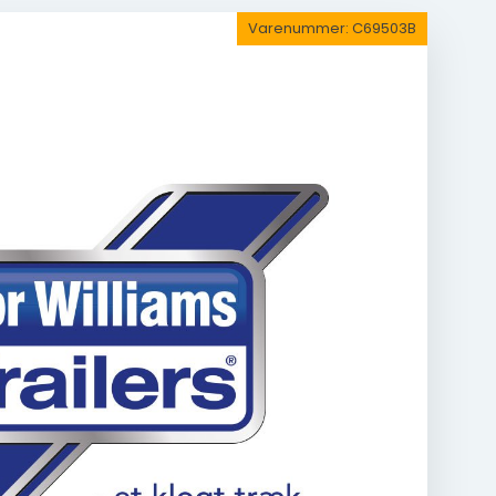
Varenummer:
C69503B