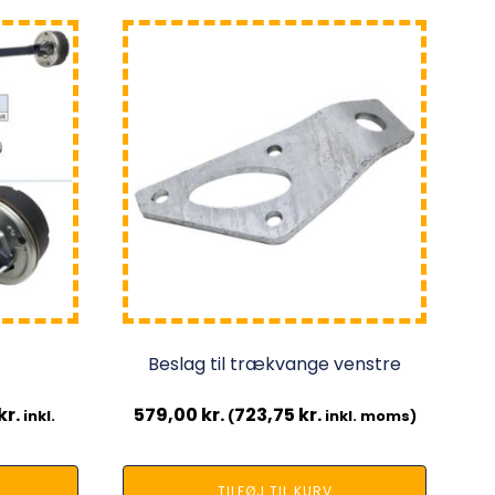
Beslag til trækvange venstre
kr.
579,00
kr.
723,75
kr.
inkl.
(
inkl. moms)
TILFØJ TIL KURV