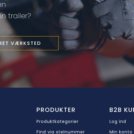
en
n trailer?
ERET VÆRKSTED
PRODUKTER
B2B KU
Produktkategorier
Log ind
Find via stelnummer
Min konto