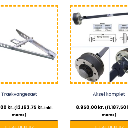
Trækvangesæt
Aksel komplet
1,00
kr.
13.163,75
kr.
8.950,00
kr.
11.187,50
(
inkl.
(
moms)
moms)
TILFØJ TIL KURV
TILFØJ TIL KURV