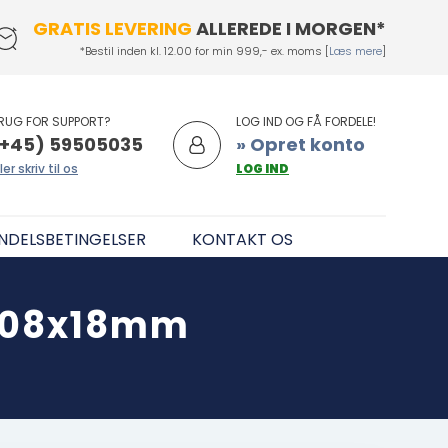
GRATIS LEVERING
ALLEREDE I MORGEN*
*Bestil inden kl. 12.00 for min 999,- ex. moms [
Læs mere
]
RUG FOR SUPPORT?
LOG IND OG FÅ FORDELE!
+45) 59505035
» Opret konto
ler skriv til os
LOG IND
NDELSBETINGELSER
KONTAKT OS
808x18mm