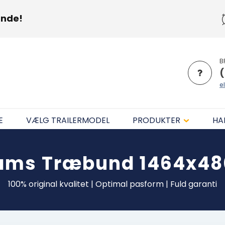
unde!
B
(
el
E
VÆLG TRAILERMODEL
PRODUKTER
HA
iams
Træbund 1464x4
100% original kvalitet | Optimal pasform | Fuld garanti