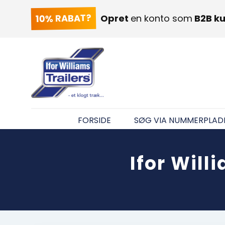
10% RABAT?
Opret
en konto som
B2B k
FORSIDE
SØG VIA NUMMERPLAD
Ifor Will