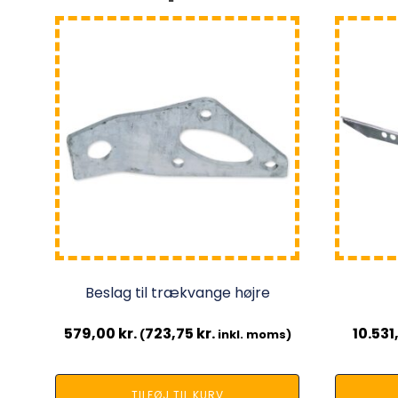
Beslag til trækvange højre
579,00
kr.
723,75
kr.
10.53
(
inkl. moms)
TILFØJ TIL KURV