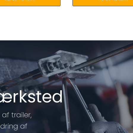
værksted
af trailer,
edring af