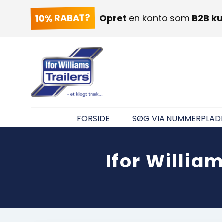
10% RABAT?
Opret
en konto som
B2B k
FORSIDE
SØG VIA NUMMERPLAD
Ifor Willia