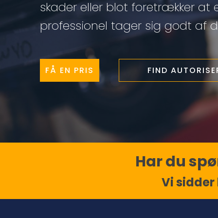
skader eller blot foretrækker at 
professionel tager sig godt af di
FÅ EN PRIS
FIND AUTORIS
Har du spør
Vi sidder 