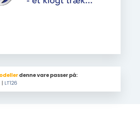
odeller
denne vare passer på:
T
|
LT126