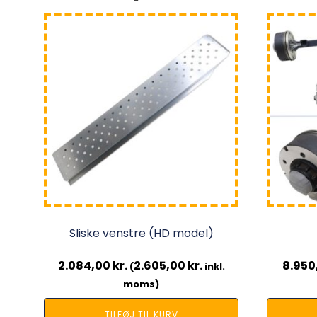
Sliske venstre (HD model)
2.084,00
kr.
2.605,00
kr.
8.950
(
inkl.
moms)
TILFØJ TIL KURV