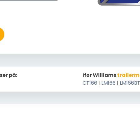
ser på:
Ifor Williams
trailerm
CT166
|
LM166
|
LM166B