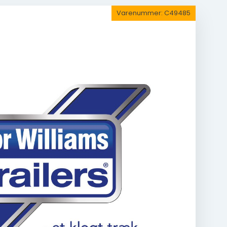
Varenummer:
C49485