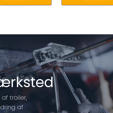
værksted
af trailer,
edring af