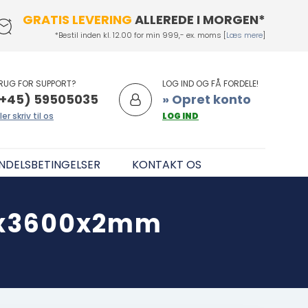
GRATIS LEVERING
ALLEREDE I MORGEN*
*Bestil inden kl. 12.00 for min 999,- ex. moms [
Læs mere
]
RUG FOR SUPPORT?
LOG IND OG FÅ FORDELE!
+45) 59505035
» Opret konto
ler skriv til os
LOG IND
NDELSBETINGELSER
KONTAKT OS
0x3600x2mm