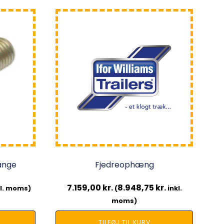
ange
Fjedreophæng
7.159,00
kr.
8.948,75
kr.
l. moms)
(
inkl.
moms)
TILFØJ TIL KURV