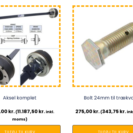
Aksel komplet
Bolt 24mm til trækv
,00
kr.
11.187,50
kr.
275,00
kr.
343,75
kr.
(
inkl.
(
ink
moms)
TILFØJ TIL KURV
TILFØJ TIL KURV