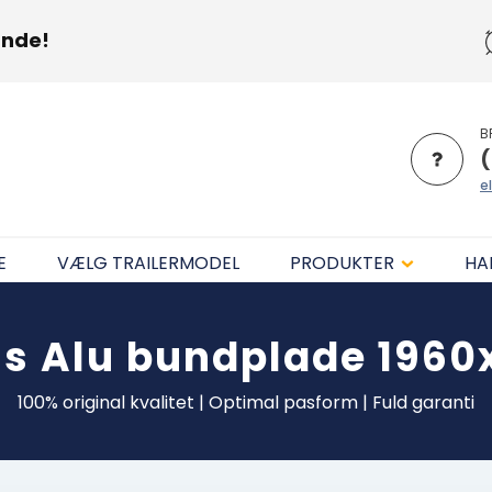
unde!
B
(
el
E
VÆLG TRAILERMODEL
PRODUKTER
HA
ms
Alu bundplade 196
100% original kvalitet | Optimal pasform | Fuld garanti