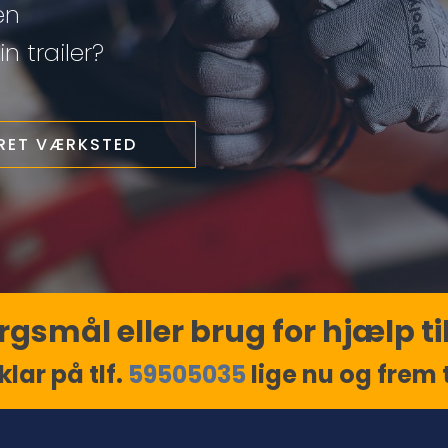
en
n trailer?
ERET VÆRKSTED
gsmål eller brug for hjælp til
klar på tlf.
59505035
lige nu og frem ti